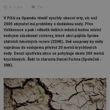
31. 3. 2018
ČTK
V Píšti na Opavsku téměř vyschly obecní vrty, víc než
2000 obyvatel má problémy s dodávkou vody. Přes
Velikonoce a pak i několik dalších měsíců budou místní
vodojem zásobovat cisterny, které obci půjčila Správa
státních hmotných rezerv (SSHR). Dvě soupravy by měly
najednou do vodojemu přivést 20 metrů krychlových
vody. Denní spotřeba obce se pohybuje okolo 200 metrů
krychlových. Řekl to starosta Daniel Fichna (Společně -
SNK).