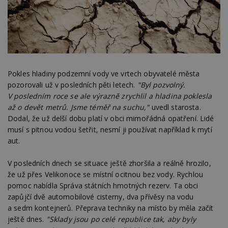
Pokles hladiny podzemní vody ve vrtech obyvatelé města
pozorovali už v posledních pěti letech.
"Byl pozvolný.
V posledním roce se ale výrazně zrychlil a hladina poklesla
až o devět metrů. Jsme téměř na suchu,"
uvedl starosta.
Dodal, že už delší dobu platí v obci mimořádná opatření. Lidé
musí s pitnou vodou šetřit, nesmí ji používat například k mytí
aut.
V posledních dnech se situace ještě zhoršila a reálně hrozilo,
že už přes Velikonoce se místní ocitnou bez vody. Rychlou
pomoc nabídla Správa státních hmotných rezerv. Ta obci
zapůjčí dvě automobilové cisterny, dva přívěsy na vodu
a sedm kontejnerů. Přeprava techniky na místo by měla začít
ještě dnes.
"Sklady jsou po celé republice tak, aby byly