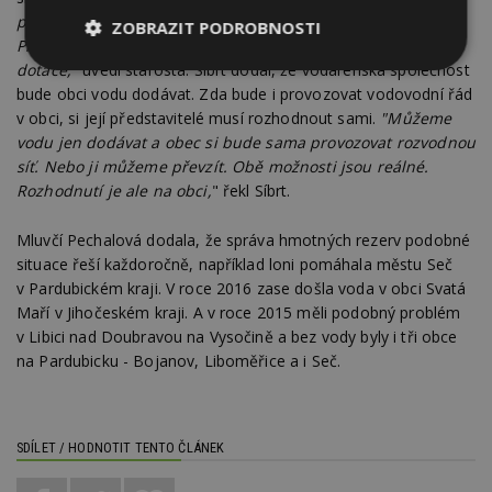
povolení. Náklady budou zřejmé po dokončení projektu.
ZOBRAZIT PODROBNOSTI
Předpokládám, že se budeme snažit získat na stavbu
dotace,"
uvedl starosta. Síbrt dodal, že vodárenská společnost
Nezbytně
Výkonové
Soubory
nutné
soubory
cílení
bude obci vodu dodávat. Zda bude i provozovat vodovodní řád
soubory
v obci, si její představitelé musí rozhodnout sami.
"Můžeme
vodu jen dodávat a obec si bude sama provozovat rozvodnou
síť. Nebo ji můžeme převzít. Obě možnosti jsou reálné.
Rozhodnutí je ale na obci,
" řekl Síbrt.
Funkční soubory
Nezařazené
soubory
Mluvčí Pechalová dodala, že správa hmotných rezerv podobné
situace řeší každoročně, například loni pomáhala městu Seč
v Pardubickém kraji. V roce 2016 zase došla voda v obci Svatá
Maří v Jihočeském kraji. A v roce 2015 měli podobný problém
v Libici nad Doubravou na Vysočině a bez vody byly i tři obce
na Pardubicku - Bojanov, Liboměřice a i Seč.
Nezbytně nutné soubory
Výkonové soubory
Soubory cílení
Funkční soubory
Nezařazené soubory
SDÍLET / HODNOTIT TENTO ČLÁNEK
Nezbytně nutné soubory cookie umožňují základní
funkce webových stránek, jako je přihlášení