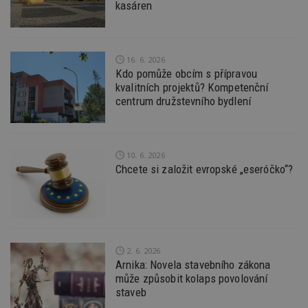
kasáren
16. 6. 2026
Nezbytně nutné soubory
Kdo pomůže obcím s přípravou
kvalitních projektů? Kompetenční
Výkonové soubory
Soubory cílení
centrum družstevního bydlení
Funkční soubory
Nezařazené soubory
Nezbytně nutné soubory cookie umožňují základní
funkce webových stránek, jako je přihlášení
uživatele a správa účtu. Webové stránky nelze bez
10. 6. 2026
nezbytně nutných souborů cookie správně
Chcete si založit evropské „eseróčko“?
používat.
Provider
/
Název
Vyprší
P
Doména
_hjIncludedInPageviewSample
2
T
Hotjar Ltd
minuty
co
www.estav.cz
na
2. 6. 2026
ab
Arnika: Novela stavebního zákona
Ho
zd
může způsobit kolaps povolování
ná
staveb
z
vz