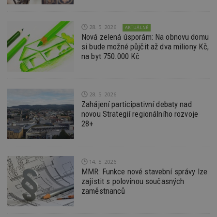
d
l
z
st
28. 5. 2026
AKTUÁLNĚ
w
Nová zelená úsporám: Na obnovu domu
si bude možné půjčit až dva miliony Kč,
_dc_gtm_UA-53599847-1
.estav.cz
53
T
sekund
co
na byt 750.000 Kč
př
w
po
S
Go
da
28. 5. 2026
kó
Zahájení participativní debaty nad
Po
novou Strategií regionálního rozvoje
lz
z
28+
nu
be
sk
f
s
ná
14. 5. 2026
je
MMR: Funkce nové stavební správy lze
kt
zajistit s polovinou současných
id
p
zaměstnanců
ú
An
id
www.estav.cz
1 rok
T