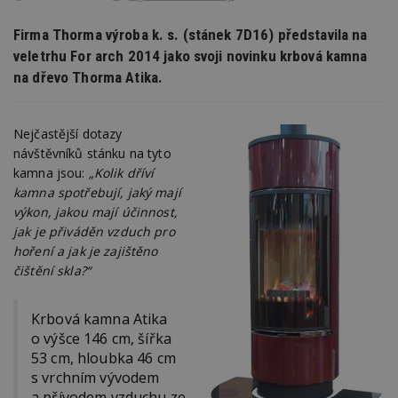
Firma Thorma výroba k. s. (stánek 7D16) představila na
veletrhu For arch 2014 jako svoji novinku krbová kamna
na dřevo Thorma Atika.
Nejčastější dotazy
návštěvníků stánku na tyto
kamna jsou:
„Kolik dříví
kamna spotřebují, jaký mají
výkon, jakou mají účinnost,
jak je přiváděn vzduch pro
hoření a jak je zajištěno
čištění skla?“
Krbová kamna Atika
o výšce 146 cm, šířka
53 cm, hloubka 46 cm
s vrchním vývodem
a přívodem vzduchu ze