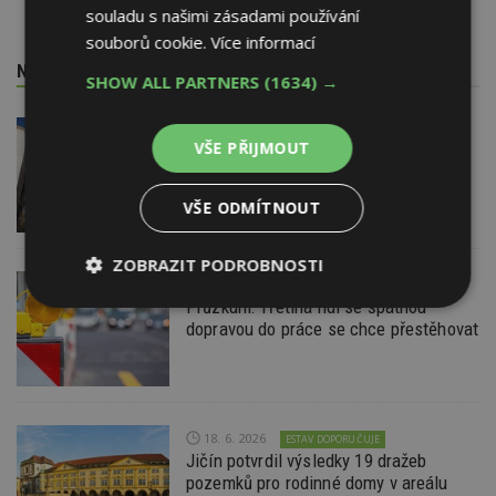
souladu s našimi zásadami používání
souborů cookie.
Více informací
NEJNOVĚJŠÍ REDAKČNÍ ZPRÁVY
SHOW ALL PARTNERS
(1634) →
29. 6. 2026
VŠE PŘIJMOUT
Soutěž Brownfield roku 2026
VŠE ODMÍTNOUT
ZOBRAZIT PODROBNOSTI
22. 6. 2026
Průzkum: Třetina lidí se špatnou
Nezbytně
Výkonové
Soubory
dopravou do práce se chce přestěhovat
nutné
soubory
cílení
soubory
Funkční soubory
Nezařazené
18. 6. 2026
ESTAV DOPORUČUJE
soubory
Jičín potvrdil výsledky 19 dražeb
pozemků pro rodinné domy v areálu