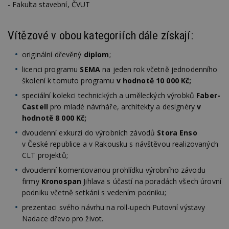
- Fakulta stavební, ČVUT
Vítězové v obou kategoriích dále získají:
originální dřevěný
diplom
;
licenci programu
SEMA
na jeden rok včetně jednodenního
školení k tomuto programu
v hodnotě 10 000 Kč;
speciální kolekci technických a uměleckých výrobků
Faber-
Castell
pro mladé návrháře, architekty a designéry
v
hodnotě 8 000 Kč;
dvoudenní exkurzi do výrobních závodů
Stora Enso
v České republice a v Rakousku s návštěvou realizovaných
CLT projektů;
dvoudenní komentovanou prohlídku výrobního závodu
firmy
Kronospan
Jihlava s účastí na poradách všech úrovní
podniku včetně setkání s vedením podniku;
prezentaci svého návrhu na roll-upech Putovní výstavy
Nadace dřevo pro život.