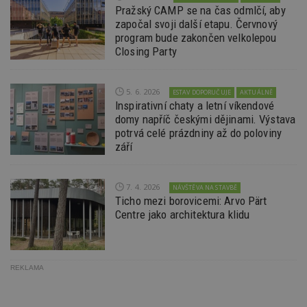
přehledy webů.
údaje o
Pražský CAMP se na čas odmlčí, aby
na web
započal svoji další etapu. Červnový
data m
odeslá
program bude zakončen velkolepou
analýze
Closing Party
třetí s
test_cookie
14 minut
Tento 
Google LLC
54 sekund
cookie
.doubleclick.net
společ
5. 6. 2026
ESTAV DOPORUČUJE
AKTUÁLNĚ
Double
Inspirativní chaty a letní víkendové
(kterou
domy napříč českými dějinami. Výstava
společ
Google
potrvá celé prázdniny až do poloviny
zjistila
září
prohlí
návště
webu 
soubor
7. 4. 2026
NÁVŠTĚVA NA STAVBĚ
id
.m6r.eu
2 měsíce 4
Tento 
Ticho mezi borovicemi: Arvo Pärt
týdny
cookie
Centre jako architektura klidu
používá
analýz
optima
reklam
kampan
Double
REKLAMA
Google
Suite
tuuid
.bidswitch.net
1 rok
Tento 