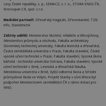
Lesy České republiky, s. p., SEMACZ, s. r. o., STORA ENSO ČR,
Výkonové soubory
Soubory cílení
Kronospan CR, spol. s r.o.
Funkční soubory
Nezařazené soubory
Mediální partneři:
Dřevařský magazín, Dřevostavitel, TZB-
Nezbytně nutné soubory cookie umožňují základní
info, Stavebnictví
funkce webových stránek, jako je přihlášení
uživatele a správa účtu. Webové stránky nelze bez
nezbytně nutných souborů cookie správně
Záštity udělili:
Ministerstvo školství, mládeže a tělovýchovy,
používat.
Ministerstvo průmyslu a obchodu, Fakulta architektúry
Provider
/
Slovenskej technickej univerzity, Fakulta lesnická a dřevařská,
Název
Vyprší
P
Doména
Česká zemědělská univerzita v Praze, Fakulta stavební, České
_hjIncludedInPageviewSample
2
T
Hotjar Ltd
vysoké učení technické v Praze, Fakulta stavební, Vysoká škola
minuty
co
www.estav.cz
báňská - technická univerzita Ostrava, Fakulta stavební, Vysoké
na
ab
učení technické v Brně, Lesnická a dřevařská fakulta,
Ho
zd
Mendelova univerzita v Brně, Vyšší odborná škola a Střední
ná
průmyslová škola ve Volyni, Projekt Stavby s vůní dřeva byl
z
vz
podpořen Ministerstvem zemědělství ČR v rámci dotací pro
d
NNO.
l
z
st
w
_dc_gtm_UA-53599847-1
.estav.cz
53
T