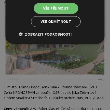
Vojenské lesy a statky ČR, s.p.
VŠE PŘIJMOUT
VŠE ODMÍTNOUT
ZOBRAZIT PODROBNOSTI
Nezbytně
Výkonové
Soubory
nutné
soubory
cílení
soubory
Funkční soubory
Nezařazené
soubory
3. místo: Tomáš Papoušek - Vlna - Fakulta stavební, ČVUT
Cena KRONOSPAN za použití OSB desek: Jitka Zelenková
s dílem Vinařství Strachotín z Fakulty architektury, VUT v Brně
Ceny věnovali:
A.W. Faber-Castell Česká republika spol. s r.o.,
Nezbytně nutné soubory