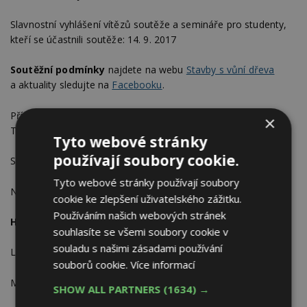
Slavnostní vyhlášení vítězů soutěže a semináře pro studenty,
kteří se účastnili soutěže: 14. 9. 2017
Soutěžní podmínky
najdete na webu
Stavby s vůní dřeva
a aktuality sledujte na
Facebooku
.
Případné otázky směřujte na vedoucí projektu Ing. Lenku
×
Trandovou,
l.trandova@drevoprozivot.cz
.
Tyto webové stránky
používají soubory cookie.
Soutěž organizuje Nadace dřevo pro život (
Dřevo pro život
).
Tyto webové stránky používají soubory
Nadané studenty a tuto soutěž podporují tyto subjekty:
cookie ke zlepšení uživatelského zážitku.
Používáním našich webových stránek
Hlavní partneři:
souhlasíte se všemi soubory cookie v
souladu s našimi zásadami používání
Lesy České republiky, s. p.
souborů cookie.
Více informací
Ministerstvo zemědělství
SHOW ALL PARTNERS
(1634) →