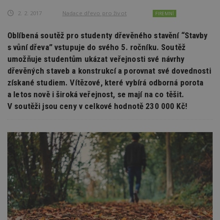
2. 2. 2017
Nadace dřevo pro život
FIREMNÍ
Oblíbená soutěž pro studenty dřevěného stavění “Stavby
s vůní dřeva” vstupuje do svého 5. ročníku. Soutěž
umožňuje studentům ukázat veřejnosti své návrhy
dřevěných staveb a konstrukcí a porovnat své dovednosti
získané studiem. Vítězové, které vybírá odborná porota
a letos nově i široká veřejnost, se mají na co těšit.
V soutěži jsou ceny v celkové hodnotě 230 000 Kč!