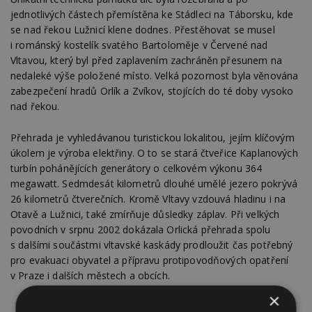
jednotlivých částech přemístěna ke Stádleci na Táborsku, kde
se nad řekou Lužnicí klene dodnes. Přestěhovat se musel
i románský kostelík svatého Bartoloměje v Červené nad
Vltavou, který byl před zaplavením zachráněn přesunem na
nedaleké výše položené místo. Velká pozornost byla věnována
zabezpečení hradů Orlík a Zvíkov, stojících do té doby vysoko
nad řekou.
Přehrada je vyhledávanou turistickou lokalitou, jejím klíčovým
úkolem je výroba elektřiny. O to se stará čtveřice Kaplanových
turbín pohánějících generátory o celkovém výkonu 364
megawatt. Sedmdesát kilometrů dlouhé umělé jezero pokrývá
26 kilometrů čtverečních. Kromě Vltavy vzdouvá hladinu i na
Otavě a Lužnici, také zmírňuje důsledky záplav. Při velkých
povodních v srpnu 2002 dokázala Orlická přehrada spolu
s dalšími součástmi vltavské kaskády prodloužit čas potřebný
pro evakuaci obyvatel a přípravu protipovodňových opatření
v Praze i dalších městech a obcích.
×