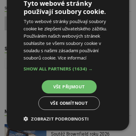
Tyto webové stránky
SDÍLET / HODNOTIT TENTO ČLÁNEK
používají soubory cookie.
Tyto webové stránky používají soubory
0
cookie ke zlepšení uživatelského zážitku.
Používáním našich webových stránek
souhlasíte se všemi soubory cookie v
SOUVISEJÍCÍ TÉMATA
souladu s našimi zásadami používání
souborů cookie.
Více informací
Stavba
SHOW ALL PARTNERS
(1634) →
VŠE PŘIJMOUT
VŠE ODMÍTNOUT
NEJNOVĚJŠÍ REDAKČNÍ ZPRÁVY
ZOBRAZIT PODROBNOSTI
29. 6. 2026
Nezbytně
Výkonové
Soubory
Soutěž Brownfield roku 2026