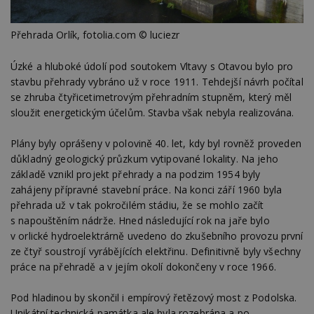
Přehrada Orlík, fotolia.com © luciezr
Úzké a hluboké údolí pod soutokem Vltavy s Otavou bylo pro
stavbu přehrady vybráno už v roce 1911. Tehdejší návrh počítal
se zhruba čtyřicetimetrovým přehradním stupněm, který měl
sloužit energetickým účelům. Stavba však nebyla realizována.
Plány byly oprášeny v polovině 40. let, kdy byl rovněž proveden
důkladný geologický průzkum vytipované lokality. Na jeho
základě vznikl projekt přehrady a na podzim 1954 byly
zahájeny přípravné stavební práce. Na konci září 1960 byla
přehrada už v tak pokročilém stádiu, že se mohlo začít
s napouštěním nádrže. Hned následující rok na jaře bylo
v orlické hydroelektrárně uvedeno do zkušebního provozu první
ze čtyř soustrojí vyrábějících elektřinu. Definitivně byly všechny
práce na přehradě a v jejím okolí dokončeny v roce 1966.
Pod hladinou by skončil i empírový řetězový most z Podolska.
Unikátní technická památka ale byla rozebrána a po