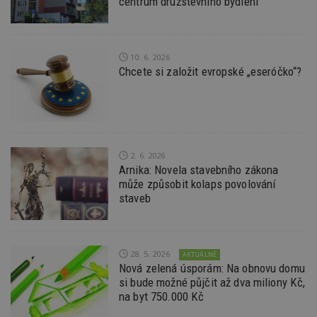
centrum družstevního bydlení
Doména
_hjIncludedInPageviewSample
2
T
Hotjar Ltd
minuty
co
www.estav.cz
na
ab
10. 6. 2026
Ho
Chcete si založit evropské „eseróčko“?
zd
ná
z
vz
d
l
z
st
w
2. 6. 2026
Arnika: Novela stavebního zákona
_dc_gtm_UA-53599847-1
.estav.cz
53
T
může způsobit kolaps povolování
sekund
co
př
staveb
w
po
S
Go
da
kó
28. 5. 2026
AKTUÁLNĚ
Po
Nová zelená úsporám: Na obnovu domu
lz
si bude možné půjčit až dva miliony Kč,
z
nu
na byt 750.000 Kč
be
sk