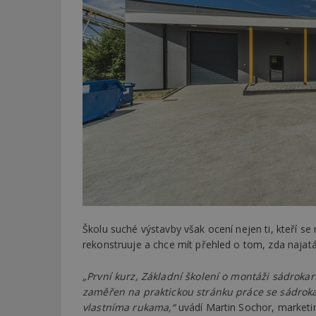
Školu suché výstavby však ocení nejen ti, kteří s
rekonstruuje a chce mít přehled o tom, zda najatá
„První kurz, Základní školení o montáži sádroka
zaměřen na praktickou stránku práce se sádrok
vlastníma rukama,“
uvádí Martin Sochor, marketin