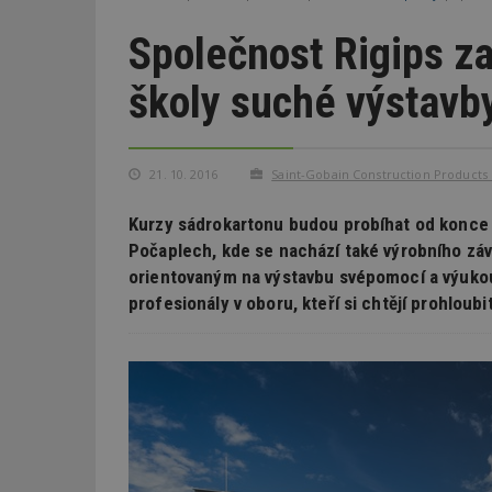
Společnost Rigips za
školy suché výstavb
21. 10. 2016
Saint-Gobain Construction Products C
Kurzy sádrokartonu budou probíhat od konce ř
Počaplech, kde se nachází také výrobního zá
orientovaným na výstavbu svépomocí a výuko
profesionály v oboru, kteří si chtějí prohloubi