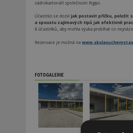
sádrokartonáři společnosti Rigips.
Účastníci se dozví
jak postavit příčku, položi
a spoustu zajímavých tipů jak efektivně pr
8 účastníků, aby mohla výuka probíhat co nejnázor
Rezervace je možná na
www.skolasuchevystav
FOTOGALERIE