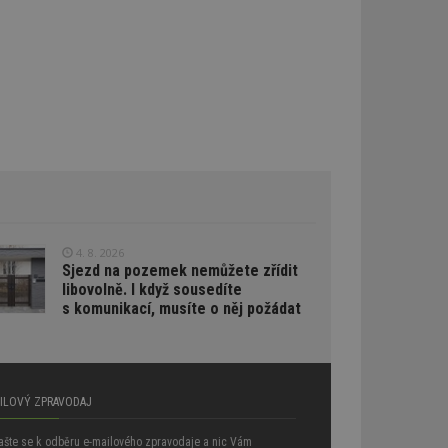
oubleClick (kterou
prohlížeč
e.
lýze a optimalizaci
oogle Targeting
e
tch.net, aby byly
antnější.
ale pokud je
pravděpodobně
tch.net, aby byly
antnější.
4. 8. 2026
Sjezd na pozemek nemůžete zřídit
umožňuje
libovolně. I když sousedíte
e webech. To
reklamy a zajistit,
s komunikací, musíte o něj požádat
 stejné reklamy.
atelů napříč
AILOVÝ ZPRAVODAJ
aci relevance
ích z více
vštěvnících obvykle
lašte se k odběru e-mailového zpravodaje a nic Vám