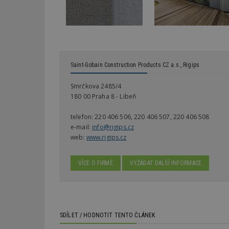
Webové stránky nelz
Název
_hjIncludedInPa
Saint-Gobain Construction Products CZ a.s., Rigips
_dc_gtm_UA-53599
Smrčkova 2485/4
180 00 Praha 8 - Libeň
telefon:
220 406 506, 220 406 507, 220 406 508
e-mail:
info@rigips.cz
id
web:
www.rigips.cz
_hjFirstSeen
VÍCE O FIRMĚ
VYŽÁDAT DALŠÍ INFORMACE
_hjAbsoluteSessi
SDÍLET / HODNOTIT TENTO ČLÁNEK
counter