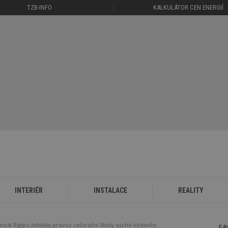
TZB-INFO
KALKULÁTOR CEN ENERGIÍ
INTERIÉR
INSTALACE
REALITY
nost Rigips zahájila provoz celoroční školy suché výstavby
E-