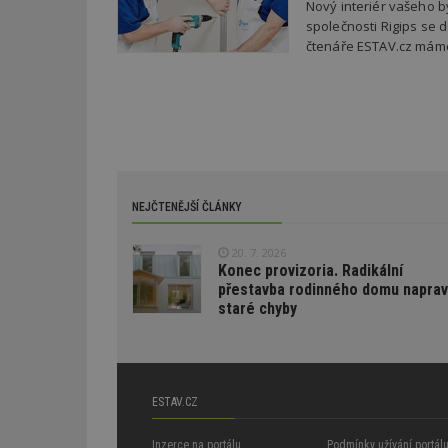
Nový interiér vašeho b
test_cookie
společnosti Rigips se 
bm2uu
čtenáře ESTAV.cz máme
cct
id
ibbid
ibbid
tuuid
c
sid
NEJČTENĚJŠÍ ČLÁNKY
tuuid
20. 7. 2026
Konec provizoria. Radikální
tuuid_lu
přestavba rodinného domu naprav
staré chyby
uu
ESTAV.CZ
uuid
Inzerce na portálu
Podmínky užívání portál