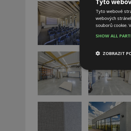
Tyto webov
Tyto webové strán
webových stránek
souborů cookie.
V
SHOW ALL PAR
ZOBRAZIT P
Nezbytně
nutné soubor
Nezbytně nutné s
Nezbytně nutné soubo