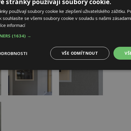
é stránky používají soubory cookie.
ky používají soubory cookie ke zlepšení uživatelského zážitku. P
 souhlasíte se všemi soubory cookie v souladu s našimi zásadami
íce informací
AK
TNERS
(1634) →
ODROBNOSTI
VŠE ODMÍTNOUT
VŠ
Výkonové
Soubory cílení
Funkční
y
soubory
soubory
oubory
Výkonové soubory
Soubory cílení
Funkční soubory
Ne
ry cookie umožňují základní funkce webových stránek, jako je přihlášení uživatele