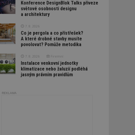
Konference DesignBlok Talks přiveze
světové osobnosti designu
a architektury
7. 8. 2026
Co je pergola a co přístřešek?
A které drobné stavby musíte
povolovat? Pomůže metodika
7. 8. 2026
Firemní
Instalace venkovní jednotky
klimatizace nebo žaluzií podléhá
jasným právním pravidlům
REKLAMA