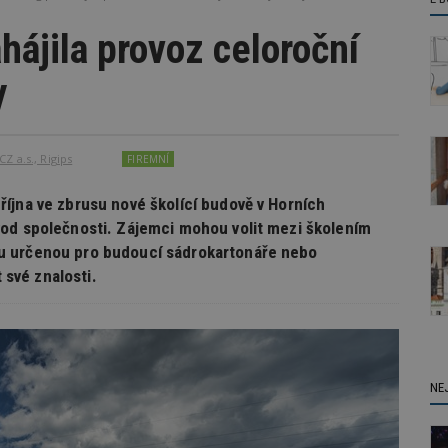
hájila provoz celoroční
y
Z a.s., Rigips
FIREMNÍ
íjna ve zbrusu nové školící budově v Horních
vod společnosti. Zájemci mohou volit mezi školením
u určenou pro budoucí sádrokartonáře nebo
t své znalosti.
NE