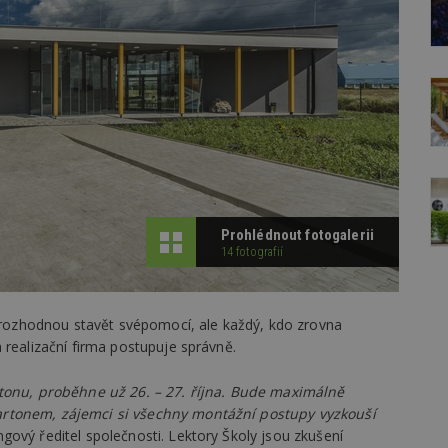
Prohlédnout fotogalerii
14 fotografií
e rozhodnou stavět svépomocí, ale každý, kdo zrovna
 realizační firma postupuje správně.
rtonu, proběhne už 26. – 27. října. Bude maximálně
artonem, zájemci si všechny montážní postupy vyzkouší
gový ředitel společnosti. Lektory Školy jsou zkušení