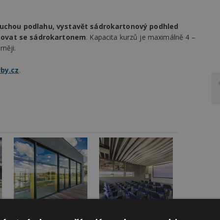
t suchou podlahu, vystavět sádrokartonový podhled
acovat se sádrokartonem
. Kapacita kurzů je maximálně 4 –
něji.
by.cz
.