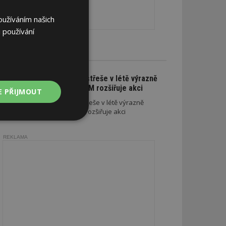
oužíváním našich
 používání
CE A SLEVY
Na nové lehké střeše v létě výrazně
ušetříte. SATJAM rozšiřuje akci
E PŘIJMOUT
Na nové lehké střeše v létě výrazně
ušetříte. SATJAM rozšiřuje akci
Nezařazené
soubory
REKLAMA
zařazené soubory
 a správa účtu.