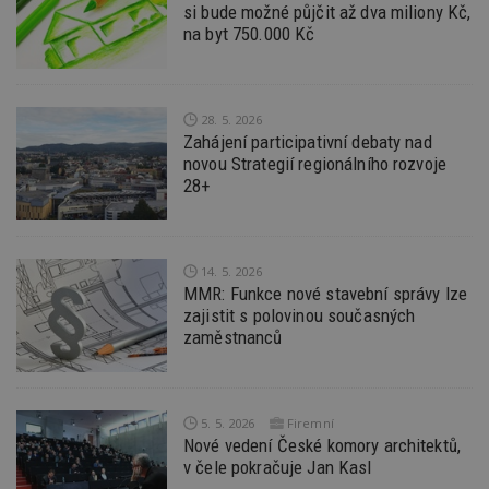
si bude možné půjčit až dva miliony Kč,
be
sk
na byt 750.000 Kč
f
s
ná
je
kt
id
28. 5. 2026
p
Zahájení participativní debaty nad
ú
novou Strategií regionálního rozvoje
An
28+
id
www.estav.cz
1 rok
T
co
po
vy
se
14. 5. 2026
_hjFirstSeen
29
S
Hotjar Ltd
MMR: Funkce nové stavební správy lze
minut
je
.estav.cz
zajistit s polovinou současných
54
ab
sekund
sl
zaměstnanců
ce
pr
po
N
ž
5. 5. 2026
Firemní
id
i
Nové vedení České komory architektů,
v čele pokračuje Jan Kasl
_hjAbsoluteSessionInProgress
29
S
Hotjar Ltd
minut
je
.estav.cz