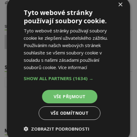
×
dobu určitou,
" doplnil Taraba.
Tyto webové stránky
používají soubory cookie.
SDÍLET / HODNOTIT TENTO ČLÁNEK
Tyto webové stránky používají soubory
cookie ke zlepšení uživatelského zážitku.
0
Používáním našich webových stránek
souhlasíte se všemi soubory cookie v
souladu s našimi zásadami používání
souborů cookie.
Více informací
SOUVISEJÍCÍ TÉMATA
SHOW ALL PARTNERS
(1634) →
Reality
Stavba
VŠE PŘIJMOUT
VŠE ODMÍTNOUT
ZOBRAZIT PODROBNOSTI
NEJNOVĚJŠÍ REDAKČNÍ ZPRÁVY