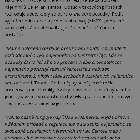
Na dnešní tiskové konferenci to řekl předseda Sdružení
nájemníků ČR Milan Taraba. Dosud v takových případech
rozhoduje soud, který se opírá o znalecké posudky. Podle
vyjádření ministerstva pro místní rozvoj (MMR), pod které
spadá bytová problematika, je však současná úprava
dostačující.
"Máme doloženo rozdílné posuzování soudů v případech
rozhodování o výši nájemného na konkrétní byt, kde se
posudky často liší až o 50 procent. Nebo srovnatelnost
nájemného posuzují realitní kanceláře z nabídek
pronajímatelů, nikoliv však svobodně uzavřených nájemních
smluv,"
uvedl Taraba. Podle něj by se nájemné mělo
posuzovat podle lokality, kvality, obslužnosti, stáří bytu nebo
jeho vybavení. Tyto vlastnosti by byly zpracované do cenových
map nebo též zrcadel nájemného.
"Tak to běžně funguje například v Německu. Nejde přitom
v žádném případě o regulaci, ale o statistiku nájemného ze
svobodně uzavřených nájemních smluv. Cenové mapy
nemohou být zpracovány centrálně pro celý stát nebo