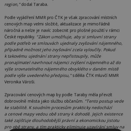
region,"
dodal Taraba.
Podle vyjádření MMR pro ČTK je však zpracování místních
cenových map velmi složité, aktualizace je mimořádně
náročná a nelze je navíc zobecnit pro plošné použití v rámci
České republiky.
"Zákon umožňuje, aby si smluvní strany
podle potřeb ve smlouvách ujednaly zvyšování nájemného,
případně možnost jeho zvyšování zcela vyloučily. Pokud
k takovému ujednání strany nepřistoupily, může
pronajímatel navrhnout nájemci zvýšení nájemného až do
výše srovnatelného nájemného obvyklého v daném místě
podle výše uvedeného předpisu,"
sdělila ČTK mluvčí MMR
Veronika Vároši.
Zpracování cenových map by podle Taraby měla převzít
dobrovolně města jako službu občanům.
"Tento postup vede
ke stabilitě. K soudním procesům prakticky nedochází
a cenové mapy vedou obě strany k dohodě. Jejich existence
také zajišťuje dlouhodobější právní a ekonomickou jistotu
pro obě strany, a tím prakticky eliminuje uzavírání smluv na