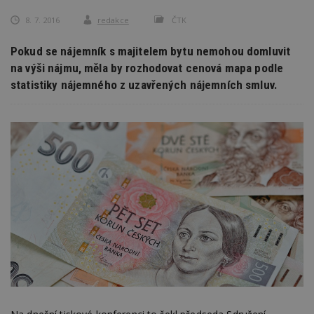
8. 7. 2016
redakce
ČTK
Pokud se nájemník s majitelem bytu nemohou domluvit
na výši nájmu, měla by rozhodovat cenová mapa podle
statistiky nájemného z uzavřených nájemních smluv.