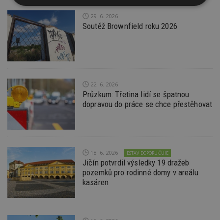
Nezbytně
Výkonové
Soubory
nutné
soubory
cílení
29. 6. 2026
soubory
Soutěž Brownfield roku 2026
Funkční soubory
Nezařazené
soubory
22. 6. 2026
Průzkum: Třetina lidí se špatnou
dopravou do práce se chce přestěhovat
Nezbytně nutné soubory
Výkonové soubory
Soubory cílení
18. 6. 2026
ESTAV DOPORUČUJE
Jičín potvrdil výsledky 19 dražeb
Funkční soubory
Nezařazené soubory
pozemků pro rodinné domy v areálu
kasáren
Nezbytně nutné soubory cookie umožňují základní
funkce webových stránek, jako je přihlášení
uživatele a správa účtu. Webové stránky nelze bez
nezbytně nutných souborů cookie správně
používat.