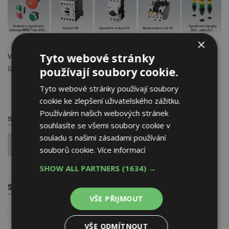
×
Tyto webové stránky
Všechny informace ohledně akce
„Nakup, získej autíčko a hraj
o tablet“
.
používají soubory cookie.
Tyto webové stránky používají soubory
cookie ke zlepšení uživatelského zážitku.
Používáním našich webových stránek
SDÍLET / HODNOTIT TENTO ČLÁNEK
souhlasíte se všemi soubory cookie v
souladu s našimi zásadami používání
0
souborů cookie.
Více informací
SHOW ALL PARTNERS
(1634) →
SOUVISEJÍCÍ TÉMATA
VŠE PŘIJMOUT
Akce a slevy
Instalace - TZB
VŠE ODMÍTNOUT