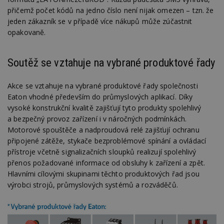
přičemž počet kódů na jedno číslo není nijak omezen – tzn. že
jeden zákazník se v případě více nákupů může zúčastnit
opakovaně.
Soutěž se vztahuje na vybrané produktové řady
Akce se vztahuje na vybrané produktové řady společnosti
Eaton vhodné především do průmyslových aplikací. Díky
vysoké konstrukční kvalitě zajišťují tyto produkty spolehlivý
a bezpečný provoz zařízení i v náročných podmínkách.
Motorové spouštěče a nadproudová relé zajišťují ochranu
připojené zátěže, stykače bezproblémové spínání a ovládací
přístroje včetně signalizačních sloupků realizují spolehlivý
přenos požadované informace od obsluhy k zařízení a zpět.
Hlavními cílovými skupinami těchto produktových řad jsou
výrobci strojů, průmyslových systémů a rozváděčů.