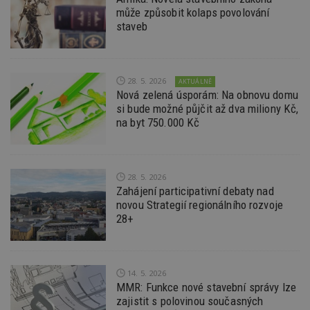
kó
může způsobit kolaps povolování
Po
staveb
lz
z
nu
be
sk
f
28. 5. 2026
AKTUÁLNĚ
s
Nová zelená úsporám: Na obnovu domu
ná
je
si bude možné půjčit až dva miliony Kč,
kt
na byt 750.000 Kč
id
p
ú
An
id
www.estav.cz
1 rok
T
28. 5. 2026
co
Zahájení participativní debaty nad
po
vy
novou Strategií regionálního rozvoje
se
28+
_hjFirstSeen
29
S
Hotjar Ltd
minut
je
.estav.cz
54
ab
sekund
sl
ce
14. 5. 2026
pr
MMR: Funkce nové stavební správy lze
po
zajistit s polovinou současných
N