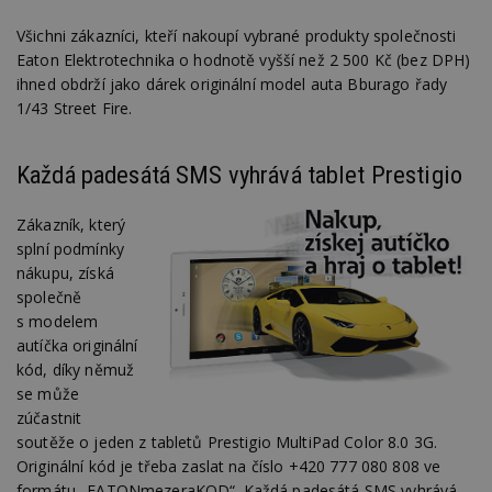
Všichni zákazníci, kteří nakoupí vybrané produkty společnosti
Eaton Elektrotechnika o hodnotě vyšší než 2 500 Kč (bez DPH)
ihned obdrží jako dárek originální model auta Bburago řady
1/43 Street Fire.
Každá padesátá SMS vyhrává tablet Prestigio
Zákazník, který
splní podmínky
nákupu, získá
společně
s modelem
autíčka originální
kód, díky němuž
se může
zúčastnit
soutěže o jeden z tabletů Prestigio MultiPad Color 8.0 3G.
Originální kód je třeba zaslat na číslo +420 777 080 808 ve
formátu „EATONmezeraKOD“. Každá padesátá SMS vyhrává,