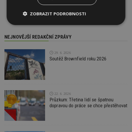
ZOBRAZIT PODROBNOSTI
Nezbytně
Výkonové
Soubory
nutné
soubory
cílení
soubory
NEJNOVĚJŠÍ REDAKČNÍ ZPRÁVY
29. 6. 2026
Funkční soubory
Nezařazené
Soutěž Brownfield roku 2026
soubory
22. 6. 2026
Průzkum: Třetina lidí se špatnou
Nezbytně nutné soubory
dopravou do práce se chce přestěhovat
Výkonové soubory
Soubory cílení
Funkční soubory
Nezařazené soubory
Nezbytně nutné soubory cookie umožňují základní