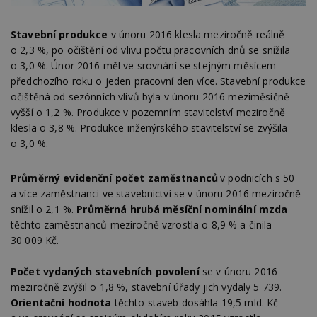
Stavební produkce
v únoru 2016 klesla meziročně reálně
o 2,3 %, po očištění od vlivu počtu pracovních dnů se snížila
o 3,0 %. Únor 2016 měl ve srovnání se stejným měsícem
předchozího roku o jeden pracovní den více. Stavební produkce
očištěná od sezónních vlivů byla v únoru 2016 meziměsíčně
vyšší o 1,2 %. Produkce v pozemním stavitelství meziročně
klesla o 3,8 %. Produkce inženýrského stavitelství se zvýšila
o 3,0 %.
Průměrný evidenční počet zaměstnanců
v podnicích s 50
a více zaměstnanci ve stavebnictví se v únoru 2016 meziročně
snížil o 2,1 %.
Průměrná hrubá měsíční nominální mzda
těchto zaměstnanců meziročně vzrostla o 8,9 % a činila
30 009 Kč.
Počet vydaných stavebních povolení
se v únoru 2016
meziročně zvýšil o 1,8 %, stavební úřady jich vydaly 5 739.
Orientační hodnota
těchto staveb dosáhla 19,5 mld. Kč