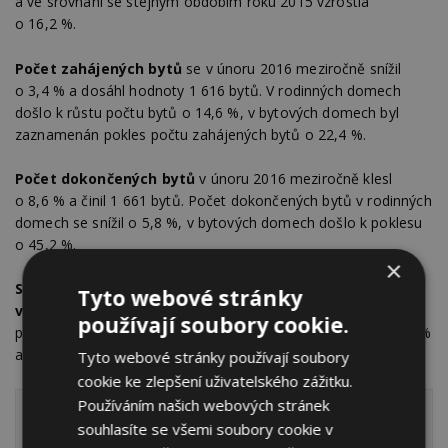
a ve srovnání se stejným obdobím roku 2015 vzrostla
o 16,2 %.
Počet zahájených bytů
se v únoru 2016 meziročně snížil
o 3,4 % a dosáhl hodnoty 1 616 bytů. V rodinných domech
došlo k růstu počtu bytů o 14,6 %, v bytových domech byl
zaznamenán pokles počtu zahájených bytů o 22,4 %.
Počet dokončených bytů
v únoru 2016 meziročně klesl
o 8,6 % a činil 1 661 bytů. Počet dokončených bytů v rodinných
domech se snížil o 5,8 %, v bytových domech došlo k poklesu
o 45,2 %.
×
Stavební produkce
podle údajů Eurostatu
v lednu 2016
Tyto webové stránky
v EU28
meziročně vzrostla po očištění od vlivu počtu
používají soubory cookie.
pracovních dnů o 4,4 %. Pozemní stavitelství se zvýšilo o 5,3 %
a inženýrské stavitelství se snížilo o 0,8 %.
Tyto webové stránky používají soubory
cookie ke zlepšení uživatelského zážitku.
Používáním našich webových stránek
„Stavebnictví zaznamenalo v únoru mírný pokles,
souhlasíte se všemi soubory cookie v
zejména v důsledku snížení výkonu pozemního