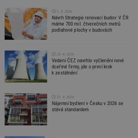
l
z
5. 8. 2026
st
Návrh Strategie renovací budov: V ČR
w
máme 700 mil. čtverečních metrů
_dc_gtm_UA-53599847-1
.estav.cz
53
T
podlahové plochy v budovách
sekund
co
př
w
po
S
Go
23. 4. 2026
da
Vedení ČEZ navrhlo vyčlenění nové
kó
Po
dceřiné firmy, jde o první krok
lz
k zestátnění
z
nu
be
sk
f
s
21. 4. 2026
ná
Nájemní bydlení v Česku v 2026 se
je
kt
stává standardem
id
p
ú
An
id
www.estav.cz
1 rok
T