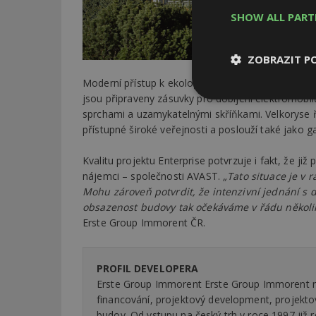
SHOW ALL PAR
ZOBRAZIT P
Moderní přístup k ekologii a udržitelnosti se proje
jsou připraveny zásuvky pro dobíjení elektromobi
Nezbytně
nutné soubor
sprchami a uzamykatelnými skříňkami. Velkoryse 
přístupné široké veřejnosti a poslouží také jako gal
Kvalitu projektu Enterprise potvrzuje i fakt, že j
nájemci – společnosti AVAST.
„Tato situace je v 
Mohu zároveň potvrdit, že intenzivní jednání s
obsazenost budovy tak očekáváme v řádu několi
Nezbytně nutné s
Erste Group Immorent ČR.
Nezbytně nutné soubo
Webové stránky nelz
PROFIL DEVELOPERA
Název
Erste Group Immorent Erste Group Immorent nab
financování, projektový development, projekt
_hjIncludedInPa
budov. Od vstupu na český trh v roce 1997 již r