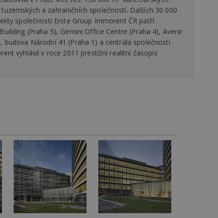
vzorkování dat definovaného limitem z
 tuzemských a zahraničních společností. Dalších 30 000
vašeho webu.
jekty společnosti Erste Group Immorent ČR patří
847-1
.estav.cz
53
Tento soubor cookie je přidružen k w
uilding (Praha 5), Gemini Office Centre (Praha 4), Avenir
sekund
Správce značek Google k načtení dalšíc
stránku. Pokud je použit, lze jej považ
, budova Národní 41 (Praha 1) a centrála společnosti
nutný, protože bez něj jiné skripty ne
nt vyhlásil v roce 2011 prestižní realitní časopis
správně. Konec názvu je jedinečné číslo
identifikátorem přidruženého účtu Goog
www.estav.cz
1 rok
Tento soubor cookie se používá k vytvá
uživatele
29
Soubor cookie je nastaven tak, aby Hot
Hotjar Ltd
minut
začátek cesty uživatele pro celkový poče
.estav.cz
54
Neobsahuje žádné identifikovatelné in
sekund
onInProgress
29
Soubor cookie je nastaven tak, aby Hot
Hotjar Ltd
minut
začátek cesty uživatele pro celkový poče
.estav.cz
54
Neobsahuje žádné identifikovatelné in
sekund
www.estav.cz
29
Tento soubor cookie se používá k vytvá
minut
uživatele
53
sekund
1 rok
Jedná se o soubor cookie, který slouží k
Google LLC
dalších souborů cookie návštěvníkem 
.estav.cz