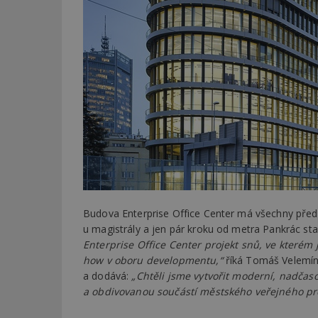
Budova Enterprise Office Center má všechny předp
u magistrály a jen pár kroku od metra Pankrác s
Enterprise Office Center projekt snů, ve kterém
how v oboru developmentu,“
říká Tomáš Velemín
a dodává:
„Chtěli jsme vytvořit moderní, nadčaso
a obdivovanou součástí městského veřejného pr