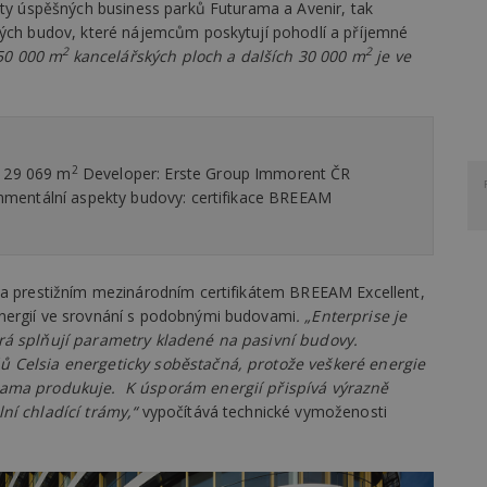
kty úspěšných business parků Futurama a Avenir, tak
ných budov, které nájemcům poskytují pohodlí a příjemné
2
2
150 000 m
kancelářských ploch a dalších 30 000 m
je ve
2
: 29 069 m
Developer: Erste Group Immorent ČR
ironmentální aspekty budovy: certifikace BREEAM
na prestižním mezinárodním certifikátem BREEAM Excellent,
nergií ve srovnání s podobnými budovami
. „Enterprise je
rá splňují parametry kladené na pasivní budovy.
ů Celsia energeticky soběstačná, protože veškeré energie
sama produkuje. K úsporám energií přispívá výrazně
ní chladící trámy,“
vypočítává technické vymoženosti