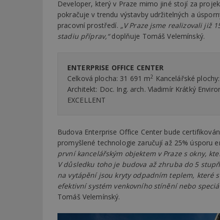
Developer, který v Praze mimo jiné stojí za proje
pokračuje v trendu výstavby udržitelných a úspor
pracovní prostředí.
„V Praze jsme realizovali již 
stadiu příprav,“
doplňuje Tomáš Velemínský.
ENTERPRISE OFFICE CENTER
2
Celková plocha: 31 691 m
Kancelářské plochy
Architekt: Doc. Ing. arch. Vladimír Krátký Env
EXCELLENT
Budova Enterprise Office Center bude certifiková
promyšlené technologie zaručují až 25% úsporu e
první kancelářským objektem v Praze s okny, kte
V důsledku toho je budova až zhruba do 5 stupň
na vytápění jsou kryty odpadním teplem, které 
efektivní systém venkovního stínění nebo speciál
Tomáš Velemínský.