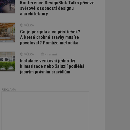
Konference DesignBlok Talks přiveze
světové osobnosti designu
a architektury
VČERA
Co je pergola a co přístřešek?
A které drobné stavby musíte
povolovat? Pomůže metodika
VČERA
Firemní
Instalace venkovní jednotky
klimatizace nebo žaluzií podléhá
jasným právním pravidlům
REKLAMA