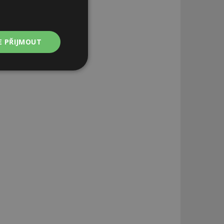
E PŘIJMOUT
Nezařazené
soubory
zařazené soubory
 a správa účtu.
aby informoval
zahrnut do