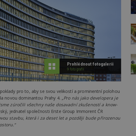
Prohlédnout fotogalerii
9 fotografií
oklady pro to, aby se svou velikostí a prominentní polohou
tala novou dominantou Prahy 4.
„Pro nás jako developera je
 jsme zúročili všechny naše dosavadní zkušeností a know-
ský, jednatel společnosti Erste Group Immorent ČR
vou stavbu, která i za deset let a později bude přirozenou
ostoru.“