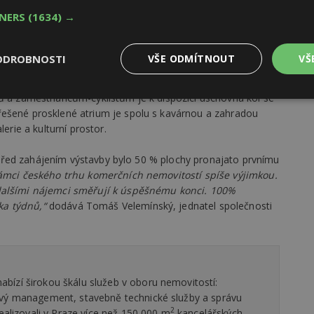
TNERS
(1634) →
ODROBNOSTI
VŠE ODMÍTNOUT
VŠ
vuje i v dalším vybavení Enterprise Office Center. V garážích
lů a zaměstnancům-cyklistům je k dispozici úschovna kol se
Výkonové
Soubory cílení
Funkční
y
soubory
soubory
řešené prosklené atrium je spolu s kavárnou a zahradou
erie a kulturní prostor.
iž před zahájením výstavby bylo 50 % plochy pronajato prvnímu
rámci českého trhu komerčních nemovitostí spíše výjimkou.
 dalšími nájemci směřují k úspěšnému konci. 100%
ka týdnů,“
dodává Tomáš Velemínský, jednatel společnosti
oubory
Výkonové soubory
Soubory cílení
Funkční soubory
Ne
ry cookie umožňují základní funkce webových stránek, jako je přihlášení uživatele
e bez nezbytně nutných souborů cookie správně používat.
Provider
/
Vyprší
Popis
Doména
ízí širokou škálu služeb v oboru nemovitostí:
ový management, stavebně technické služby a správu
geviewSample
2
Tento soubor cookie je nastaven tak, 
Hotjar Ltd
minuty
Hotjar o tom, zda je tento návštěvník 
2
www.estav.cz
ealizovali v Praze více než 150 000 m
kancelářských