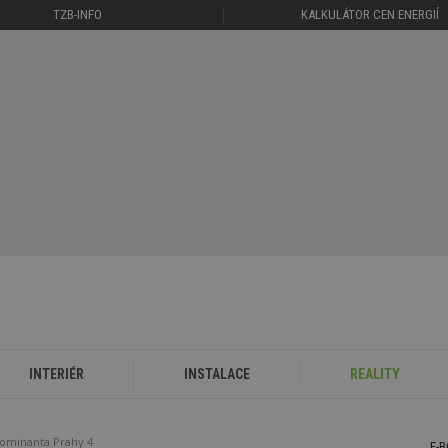
TZB-INFO
KALKULÁTOR CEN ENERGIÍ
INTERIÉR
INSTALACE
REALITY
dominanta Prahy 4
E-