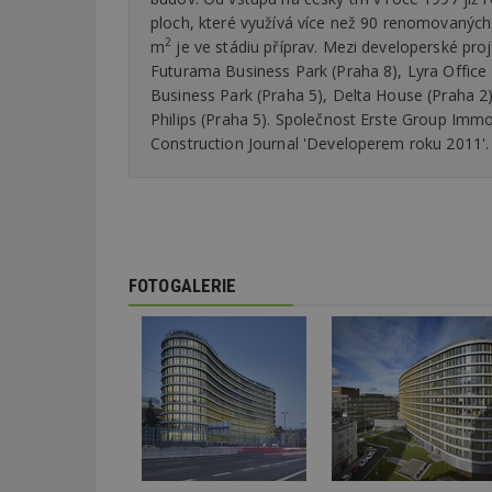
ploch, které využívá více než 90 renomovaných
2
m
je ve stádiu příprav. Mezi developerské pro
_dc_gtm_UA-53599
Futurama Business Park (Praha 8), Lyra Office B
Business Park (Praha 5), Delta House (Praha 2)
Philips (Praha 5). Společnost Erste Group Immore
Construction Journal 'Developerem roku 2011'.
id
_hjFirstSeen
FOTOGALERIE
_hjAbsoluteSessi
counter
__gfp_64b