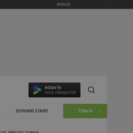
DISKUZE
estav.tv
nový videoportál
DOPRAVNÍ STAVBY
TÉMATA
BOOK: PŘÍRUČKY ZDARMA!