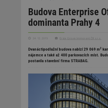
Budova Enterprise Of
dominanta Prahy 4
24. 12. 2015
Erste Group Immorent ČR s.r.o.
2
Dvanáctipodlažní budova nabízí 29 069 m
kan
nájemce a také až 400 parkovacích míst. Budo
postavila stavební firma STRABAG.