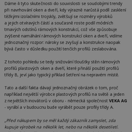
Dáme-li tyto skutečnosti do souvislosti se soudobými trendy
při navrhování oken a dveří, kdy výrazně narůstá podíl zasklení
těžkými izolačními trojskly, zvětšují se rozměry výrobků
a jejich otvíravých částí a současně roste podíl módních
tmavých odstínů rámových konstrukcí, což vše způsobuje
Nezbytně nutné soubory
zvýšené namáhání rámových konstrukcí oken a dveří, vidíme
Výkonové soubory
Soubory cílení
jednoznačný rozpor: nároky se zvyšují a konstrukce naopak
Funkční soubory
Nezařazené soubory
bývá často v důsledku použití tenčích profilů zeslabována.
Nezbytně nutné soubory cookie umožňují základní
funkce webových stránek, jako je přihlášení
Z tohoto pohledu se tedy snižování tloušťky stěn rámových
uživatele a správa účtu. Webové stránky nelze bez
profilů plastových oken a dveří, které přináší použití profilů
nezbytně nutných souborů cookie správně
třídy B, jeví jako typický příklad šetření na nepravém místě.
používat.
Provider
/
Název
Vyprší
P
Tato a další fakta dávají jednoznačný obrázek o tom, proč
Doména
například největší výrobce plastových profilů na světě a jeden
_hjIncludedInPageviewSample
2
T
Hotjar Ltd
z největších inovátorů v oboru - německá společnost
VEKA AG
minuty
co
www.estav.cz
na
- vyrábí a v budoucnu bude vyrábět pouze profily třídy A.
ab
Ho
zd
„Před nákupem by se měl každý zákazník zamyslet, zda
ná
kupuje výrobek na několik let, nebo na několik desetiletí.
z
vz