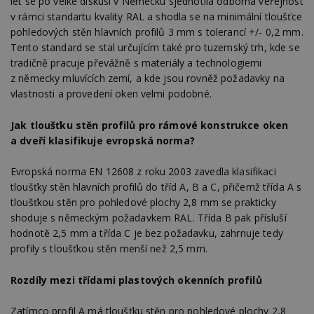
let se po velké diskusi v Německu sjednotila odborná veřejnost
v rámci standartu kvality RAL a shodla se na minimální tloušťce
pohledových stěn hlavních profilů 3 mm s tolerancí +/- 0,2 mm.
Tento standard se stal určujícím také pro tuzemský trh, kde se
tradičně pracuje převážně s materiály a technologiemi
z německy mluvících zemí, a kde jsou rovněž požadavky na
vlastnosti a provedení oken velmi podobné.
Jak tloušťku stěn profilů pro rámové konstrukce oken
a dveří klasifikuje evropská norma?
Evropská norma EN 12608 z roku 2003 zavedla klasifikaci
tloušťky stěn hlavních profilů do tříd A, B a C, přičemž třída A s
tloušťkou stěn pro pohledové plochy 2,8 mm se prakticky
shoduje s německým požadavkem RAL. Třída B pak přísluší
hodnotě 2,5 mm a třída C je bez požadavku, zahrnuje tedy
profily s tloušťkou stěn menší než 2,5 mm.
Rozdíly mezi třídami plastových okenních profilů
Zatímco profil A má tloušťku stěn pro pohledové plochy 2,8