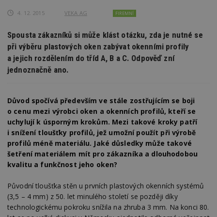
4. 12. 2015
VEKA AG
FIREMNÍ
Spousta zákazníků si může klást otázku, zda je nutné se
při výběru plastových oken zabývat okenními profily
a jejich rozdělením do tříd A, B a C. Odpověď zní
jednoznačně ano.
Důvod spočívá především ve stále zostřujícím se boji
o cenu mezi výrobci oken a okenních profilů, kteří se
uchylují k úsporným krokům. Mezi takové kroky patří
i snížení tloušťky profilů, jež umožní použít při výrobě
profilů méně materiálu. Jaké důsledky může takové
šetření materiálem mít pro zákazníka a dlouhodobou
kvalitu a funkčnost jeho oken?
Původní tloušťka stěn u prvních plastových okenních systémů
(3,5 – 4 mm) z 50. let minulého století se později díky
technologickému pokroku snížila na zhruba 3 mm. Na konci 80.