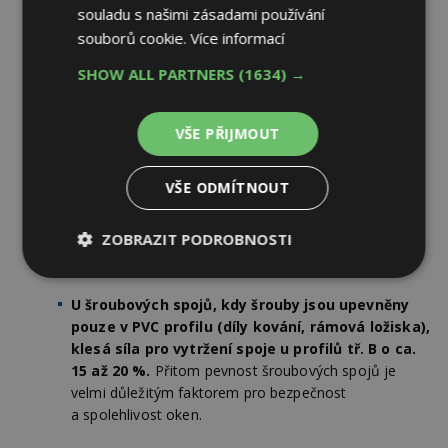
třídy A.
souladu s našimi zásadami používání
souborů cookie.
Více informací
Průhyb profilů
SHOW ALL PARTNERS
(1634) →
V kolmém směru (zatížení větrem) klesá
ohybová tuhost profilů tř. B o zhruba 10 %. Při
zatížení ve svislém směru (vlastní hmotnost,
VŠE PŘIJMOUT
hmotnost zasklení) byly naměřeny rozdíly až 25
%.
To může v důsledku nadměrných deformací
(průhyb, kroucení) docházet k problémům
VŠE ODMÍTNOUT
s netěsností nebo s ovládáním oken.
ZOBRAZIT PODROBNOSTI
Pevnost šroubových spojů
Nezbytně
Výkonové
Soubory
nutné
soubory
cílení
U šroubových spojů, kdy šrouby jsou upevněny
soubory
pouze v PVC profilu (díly kování, rámová ložiska),
klesá síla pro vytržení spoje u profilů tř. B o ca.
15 až 20 %.
Přitom pevnost šroubových spojů je
Funkční soubory
Nezařazené
velmi důležitým faktorem pro bezpečnost
soubory
a spolehlivost oken.