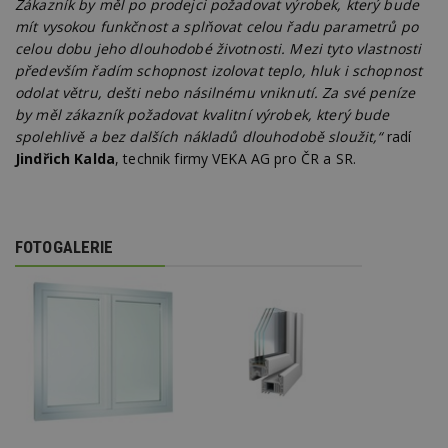
Zákazník by měl po prodejci požadovat výrobek, který bude
d
l
mít vysokou funkčnost a splňovat celou řadu parametrů po
z
celou dobu jeho dlouhodobé životnosti. Mezi tyto vlastnosti
st
w
především řadím schopnost izolovat teplo, hluk i schopnost
odolat větru, dešti nebo násilnému vniknutí. Za své peníze
_dc_gtm_UA-53599847-1
.estav.cz
53
T
sekund
co
by měl zákazník požadovat kvalitní výrobek, který bude
př
spolehlivě a bez dalších nákladů dlouhodobě sloužit,“
radí
w
po
Jindřich Kalda
, technik firmy VEKA AG pro ČR a SR.
S
Go
da
kó
Po
lz
FOTOGALERIE
z
nu
be
sk
f
s
ná
je
kt
id
p
ú
An
id
www.estav.cz
1 rok
T