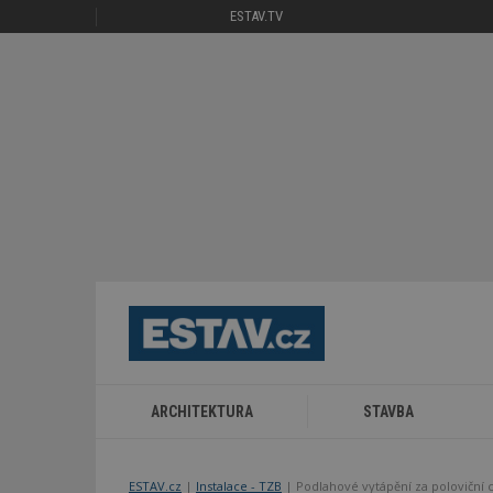
ESTAV.TV
ARCHITEKTURA
STAVBA
ESTAV.cz
Instalace - TZB
Podlahové vytápění za poloviční 