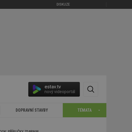
DISKUZE
estav.tv
nový videoportál
DOPRAVNÍ STAVBY
TÉMATA
BOOK: PŘÍRUČKY ZDARMA!