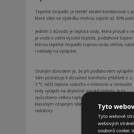
Tepelné čerpadlo je téměř ideální kombinovat s p
které Vám ve výsledku mohou zajistit až 30% pokl
Jedním z důvodů je teplota vody, která proudí v 
je voda o velmi vysoké teplotě, podlahové topení
kterou tepelné čerpadlo topnou vodu ohřívá, násl
i náklady na vytápění.
Druhým důvodem je, že při podlahovém vytápění
Vám postačuje k dosažení komfortu přibližně o 2 
3 °C nižší teplota vzduchu v místnosti a nemusíte
tedy vytápět na zbytečně vysoké teploty. Je to
způsobeno velkou teplosměnnou plochou oproti
klasickým otopným tělesům, jako jsou např.
Tyto webov
radiátory.
Tyto webové strán
webových stránek
souborů cookie.
V