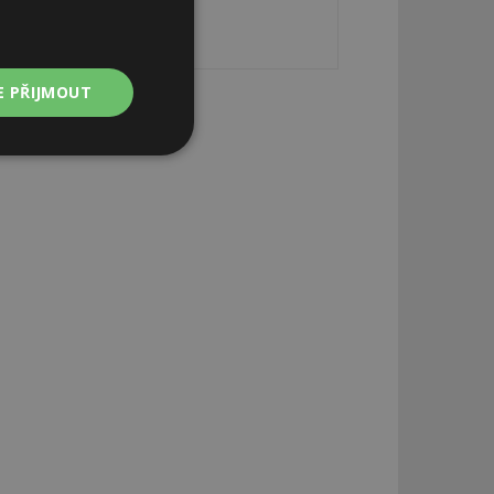
E PŘIJMOUT
Nezařazené
soubory
zařazené soubory
 a správa účtu.
aby informoval
zahrnut do