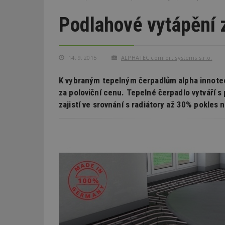
Podlahové vytápění 
14. 9. 2015
ALPHATEC comfort systems s.r.o.
K vybraným tepelným čerpadlům alpha innotec
za poloviční cenu. Tepelné čerpadlo vytváří 
zajistí ve srovnání s radiátory až 30% pokles 