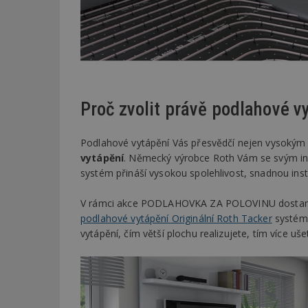
Proč zvolit právě podlahové v
Podlahové vytápění Vás přesvědčí nejen vysoký
vytápění
. Německý výrobce Roth Vám se svým in
systém přináší vysokou spolehlivost, snadnou inst
V rámci akce PODLAHOVKA ZA POLOVINU dostanet
podlahové vytápění Originální Roth Tacker
systém 
vytápění, čím větší plochu realizujete, tím více ušet