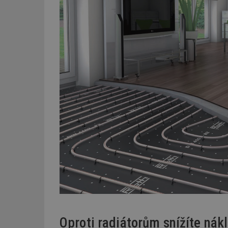
Oproti radiátorům snížíte nák