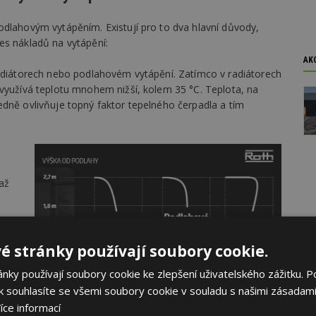
odlahovým vytápěním. Existují pro to dva hlavní důvody,
es nákladů na vytápění:
AK
radiátorech nebo podlahovém vytápění. Zatímco v radiátorech
 využívá teplotu mnohem nižší, kolem 35 °C. Teplota, na
edně ovlivňuje topný faktor tepelného čerpadla a tím
až
é stránky používají soubory cookie.
ky používají soubory cookie ke zlepšení uživatelského zážitku. P
 souhlasíte se všemi soubory cookie v souladu s našimi zásadami
íce informací