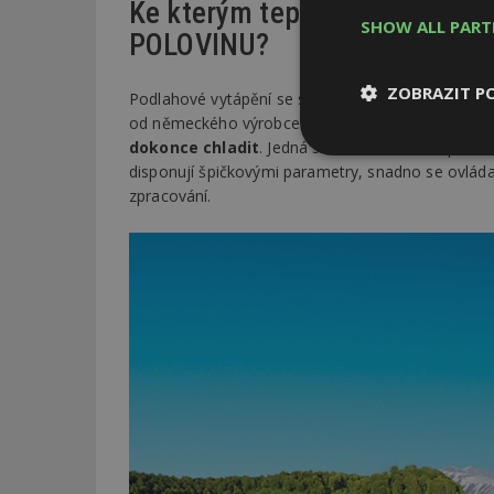
Ke kterým tepelným čerpadl
SHOW ALL PAR
POLOVINU?
ZOBRAZIT P
Podlahové vytápění se slevou 50 % nyní dostane
od německého výrobce alpha innotec. Vybrané m
dokonce chladit
. Jedná se o všestranná tepeln
Nezbytně
disponují špičkovými parametry, snadno se ovládají
nutné soubor
zpracování.
Nezbytně nutné s
Nezbytně nutné soubo
Webové stránky nelz
Název
_hjIncludedInPa