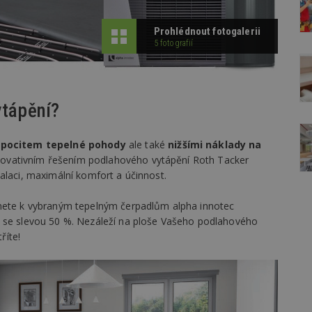
Prohlédnout fotogalerii
5 fotografií
ytápění?
m
pocitem tepelné pohody
ale také
nižšími náklady na
ovativním řešením podlahového vytápění Roth Tacker
alaci, maximální komfort a účinnost.
e k vybraným tepelným čerpadlům alpha innotec
se slevou 50 %. Nezáleží na ploše Vašeho podlahového
říte!