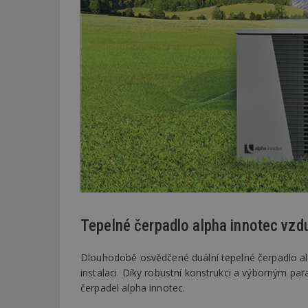
_dc_gtm_UA-53599
id
_hjFirstSeen
_hjAbsoluteSessi
Tepelné čerpadlo alpha innotec vz
counter
Dlouhodobě osvědčené duální tepelné čerpadlo a
instalaci. Díky robustní konstrukci a výborným pa
__gfp_64b
čerpadel alpha innotec.