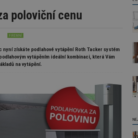
za poloviční cenu
FIREMNÍ
 nyní získáte podlahové vytápění Roth Tacker systém
s podlahovým vytápěním ideální kombinaci, která Vám
nákladů na vytápění.
NE