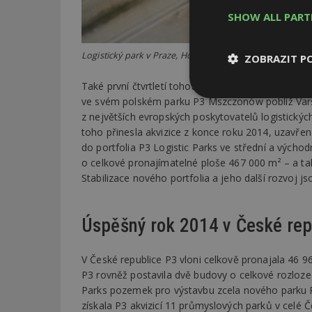
SHOW ALL PAR
Logistický park v Praze, Horních Počernicích
ZOBRAZIT P
Také první čtvrtletí tohoto roku bylo ve společno
Nezbytně
ve svém polském parku P3 Mszczonów poblíž Varša
nutné soubor
z největších evropských poskytovatelů logistický
toho přinesla akvizice z konce roku 2014, uzavřen
do portfolia P3 Logistic Parks ve střední a východ
o celkové pronajímatelné ploše 467 000 m² – a t
Stabilizace nového portfolia a jeho další rozvoj j
Nezbytně nutné s
Úspěšný rok 2014 v České rep
Nezbytně nutné soubo
Webové stránky nelz
V České republice P3 vloni celkově pronajala 46 
Název
P3 rovněž postavila dvě budovy o celkové rozloze 
Parks pozemek pro výstavbu zcela nového parku P
_hjIncludedInPa
získala P3 akvizicí 11 průmyslových parků v celé 