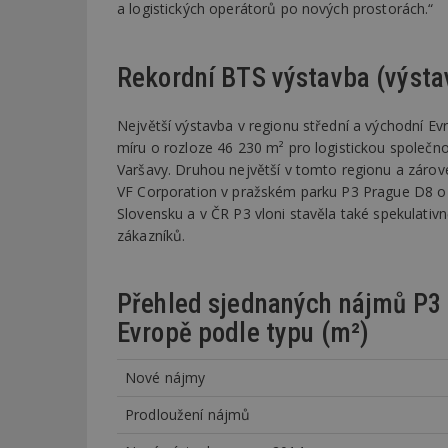
a logistických operátorů po nových prostorách.“
Rekordní BTS výstavba (výsta
Největší výstavba v regionu střední a východní Ev
míru o rozloze 46 230 m² pro logistickou společ
Varšavy. Druhou největší v tomto regionu a zárov
VF Corporation v pražském parku P3 Prague D8 o 
Slovensku a v ČR P3 vloni stavěla také spekulativn
zákazníků.
Přehled sjednaných nájmů P3 
Evropě podle typu (m²)
Nové nájmy
Prodloužení nájmů