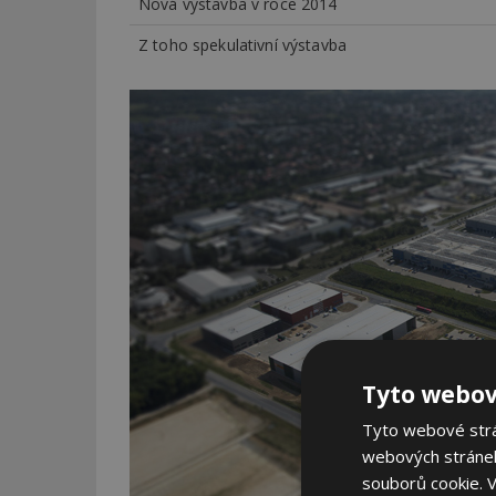
Nová výstavba v roce 2014
Z toho spekulativní výstavba
Tyto webov
Tyto webové strán
webových stránek
souborů cookie.
V