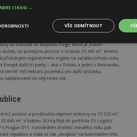
TNERS
(1634) →
ODROBNOSTI
VŠE ODMÍTNOUT
VŠ
sti P3 ve znamení úspěšných obchodních transakcí. Například
Výkonové
Soubory cílení
Funkční
vy se dohodla se skupinou Fiege, která je jedním
y
soubory
soubory
ch služeb, na pronájmu prostor o rozloze 25 445 m². Kromě
á příslušnými regulatorními orgány na začátku tohoto roku,
ní Evropě další tři parky – dva v Polsku a jeden v Rumunsku,
aké téměř 165 hektarů pozemků pro další výstavbu.
sou naplánované na celý tento rok.
oubory
Výkonové soubory
Soubory cílení
Funkční soubory
Ne
ublice
ry cookie umožňují základní funkce webových stránek, jako je přihlášení uživatele
e bez nezbytně nutných souborů cookie správně používat.
964 m2 prostor a prodloužila nájemní smlouvy na 73 523 m².
Provider
/
Vyprší
Popis
35 840 m². V květnu 2014 přibyl do portfolia P3 Logistic
Doména
3 Prague D11. V posledním čtvrtletí minulého roku pak
geviewSample
2
Tento soubor cookie je nastaven tak, 
Hotjar Ltd
České republice a stala se tak „dvojkou“ na tuzemském trhu
minuty
Hotjar o tom, zda je tento návštěvník 
www.estav.cz