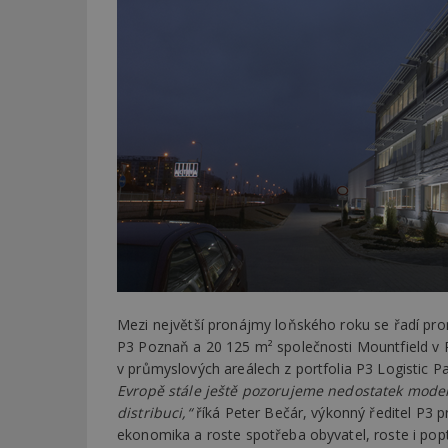
Mezi největší pronájmy loňského roku se řadí pr
P3 Poznaň a 20 125 m² společnosti Mountfield v 
v průmyslových areálech z portfolia P3 Logistic 
Evropě stále ještě pozorujeme nedostatek moder
distribuci,“
říká Peter Bečár, výkonný ředitel P3 p
ekonomika a roste spotřeba obyvatel, roste i popt