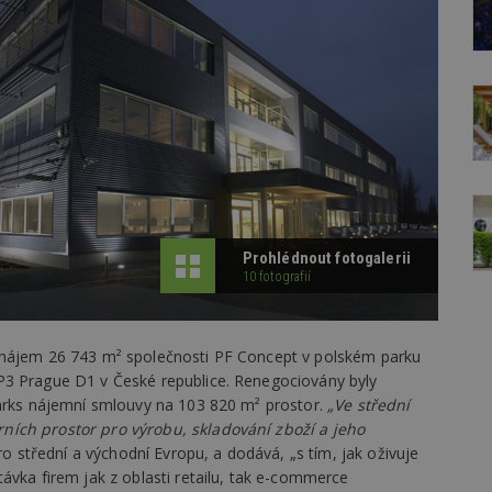
Prohlédnout fotogalerii
10 fotografií
onájem 26 743 m² společnosti PF Concept v polském parku
P3 Prague D1 v České republice. Renegociovány byly
Parks nájemní smlouvy na 103 820 m² prostor.
„Ve střední
ních prostor pro výrobu, skladování zboží a jeho
ro střední a východní Evropu, a dodává, „s tím, jak oživuje
ávka firem jak z oblasti retailu, tak e-commerce