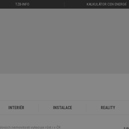
TZB-INFO
KALKULÁTOR CEN ENERGIÍ
INTERIÉR
INSTALACE
REALITY
lových nemovitostí vykazuje růst i v ČR
E-