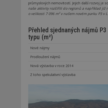
průmyslových nemovitostí. Jejich další rozvoj je so
naše aktivity rozšířili do regionů a například ji
_dc_gtm_UA-53599
o velikosti 7 096 m² v našem novém parku P3 v Li
Přehled sjednaných nájmů P3 
typu (m²)
id
_hjFirstSeen
Nové nájmy
Prodloužení nájmů
_hjAbsoluteSessi
Nová výstavba v roce 2014
Z toho spekulativní výstavba
counter
__gfp_64b