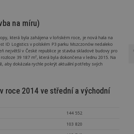
vba na míru)
ropy, která byla zahájena v loňském roce, je nová hala na
nost ID Logistics v polském P3 parku Mszczonów nedaleko
eň největší v České republice je stavba skladové budovy pro
rozloze 39 187 m², která byla dokončena v lednu 2015. Na
ě, aby dokázala rychle pokrýt aktuální potřeby svých
v roce 2014 ve střední a východní
144 552
103 820