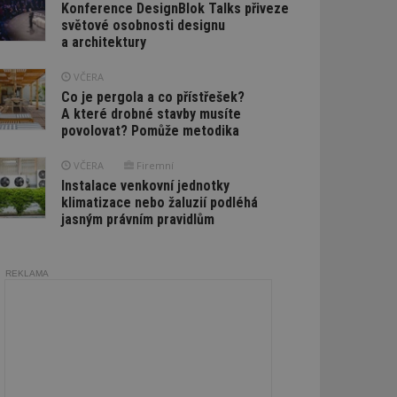
Konference DesignBlok Talks přiveze
světové osobnosti designu
a architektury
VČERA
Co je pergola a co přístřešek?
A které drobné stavby musíte
povolovat? Pomůže metodika
VČERA
Firemní
Instalace venkovní jednotky
klimatizace nebo žaluzií podléhá
jasným právním pravidlům
REKLAMA