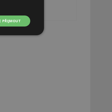
E PŘIJMOUT
Nezařazené
soubory
zařazené soubory
 a správa účtu.
aby informoval
zahrnut do