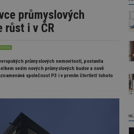
ávce průmyslových
 růst i v ČR
IREMNÍ
 evropských průmyslových nemovitostí, postavila
ě celkem sedm nových průmyslových budov a nově
aznamenává společnost P3 i v prvním čtvrtletí tohoto
NE