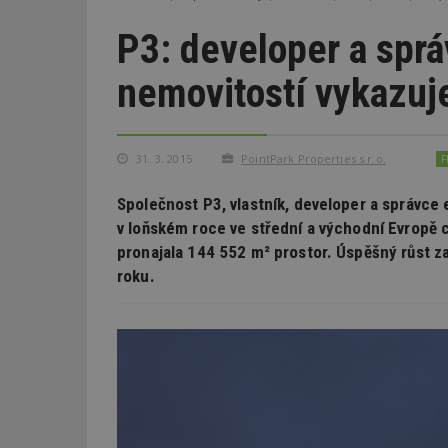
P3: developer a spr
nemovitostí vykazuje
31. 3. 2015
PointPark Properties s.r.o.
F
Společnost P3, vlastník, developer a správce
v loňském roce ve střední a východní Evrop
pronajala 144 552 m² prostor. Úspěšný růst z
roku.