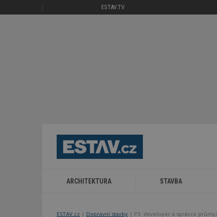
ESTAV.TV
ARCHITEKTURA
STAVBA
ESTAV.cz
Dopravní stavby
P3: developer a správce průmys