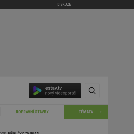
DISKUZE
estav.tv
nový videoportál
DOPRAVNÍ STAVBY
TÉMATA
BOOK: PŘÍRUČKY ZDARMA!