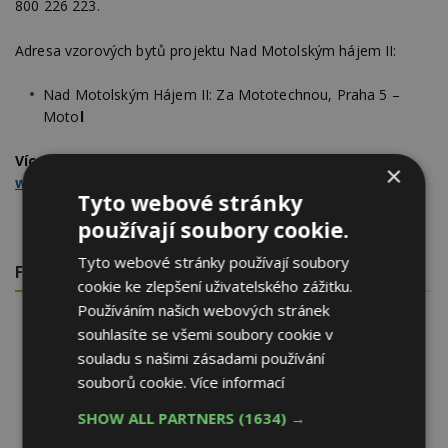
800 226 223.
Adresa vzorových bytů projektu Nad Motolským hájem II:
Nad Motolským Hájem II: Za Mototechnou, Praha 5 –
Moto
l
Více informací naleznete na stránkách projektu
×
www.nadmotolskymhajem.cz
či na
www.daramis.com
.
Tyto webové stránky
používají soubory cookie.
Tyto webové stránky používají soubory
FOTOGALERIE
cookie ke zlepšení uživatelského zážitku.
Používáním našich webových stránek
souhlasíte se všemi soubory cookie v
souladu s našimi zásadami používání
souborů cookie.
Více informací
SHOW ALL PARTNERS
(1634) →