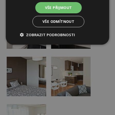
VŠE PŘIJMOUT
VŠE ODMÍTNOUT
ZOBRAZIT PODROBNOSTI
Nezbytně
Výkonové
Soubory
nutné
soubory
cílení
soubory
Funkční soubory
Nezařazené
soubory
Nezbytně nutné soubory