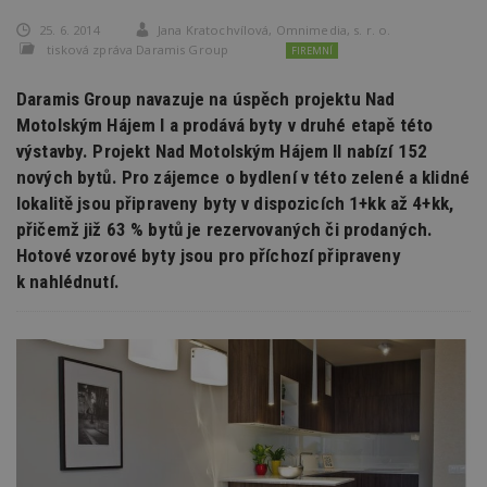
25. 6. 2014
Jana Kratochvílová, Omnimedia, s. r. o.
tisková zpráva Daramis Group
FIREMNÍ
Daramis Group navazuje na úspěch projektu Nad
Motolským Hájem I a prodává byty v druhé etapě této
výstavby. Projekt Nad Motolským Hájem II nabízí 152
nových bytů. Pro zájemce o bydlení v této zelené a klidné
lokalitě jsou připraveny byty v dispozicích 1+kk až 4+kk,
přičemž již 63 % bytů je rezervovaných či prodaných.
Hotové vzorové byty jsou pro příchozí připraveny
k nahlédnutí.