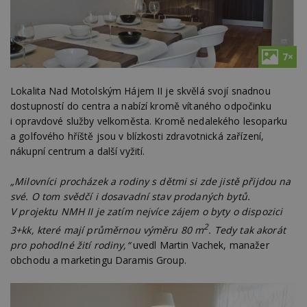
7×
Lokalita Nad Motolským Hájem II je skvělá svojí snadnou
dostupností do centra a nabízí kromě vítaného odpočinku
i opravdové služby velkoměsta. Kromě nedalekého lesoparku
a golfového hříště jsou v blízkosti zdravotnická zařízení,
nákupní centrum a další vyžití.
„Milovníci procházek a rodiny s dětmi si zde jistě přijdou na
své. O tom svědčí i dosavadní stav prodaných bytů.
V projektu NMH II je zatím nejvíce zájem o byty o dispozici
2
3+kk, které mají průměrnou výměru 80 m
. Tedy tak akorát
pro pohodlné žití rodiny,“
uvedl Martin Vachek, manažer
obchodu a marketingu Daramis Group.