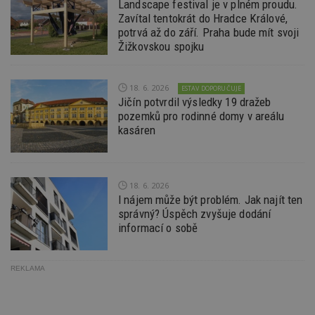
Landscape festival je v plném proudu.
54
ab
sekund
sl
Zavítal tentokrát do Hradce Králové,
ce
potrvá až do září. Praha bude mít svoji
pr
po
Žižkovskou spojku
N
ž
id
i
18. 6. 2026
ESTAV DOPORUČUJE
Jičín potvrdil výsledky 19 dražeb
_hjAbsoluteSessionInProgress
29
S
Hotjar Ltd
minut
je
.estav.cz
pozemků pro rodinné domy v areálu
54
ab
kasáren
sekund
sl
ce
pr
po
N
ž
18. 6. 2026
id
I nájem může být problém. Jak najít ten
i
správný? Úspěch zvyšuje dodání
counter
www.estav.cz
29
T
informací o sobě
minut
co
53
po
sekund
vy
se
REKLAMA
__gfp_64b
1 rok
Je
Google LLC
so
.estav.cz
kt
sp