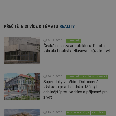
sekund
co
př
w
po
S
Go
da
PŘEČTĚTE SI VÍCE K TÉMATU
REALITY
kó
Po
lz
z
24. 7. 2026
nu
AKTUÁLNĚ
be
Česká cena za architekturu: Porota
sk
vybrala finalisty. Hlasovat můžete i vy!
f
s
ná
je
kt
id
p
26. 6. 2026
AKTUÁLNĚ
NÁVŠTĚVA NA STAVBĚ
ú
An
Superbloky ve Vídni: Dokončená
výstavba prvního bloku. Má být
id
www.estav.cz
1 rok
T
odolnější proti vedrům a přijemný pro
co
po
život
vy
se
_hjFirstSeen
29
S
Hotjar Ltd
19. 6. 2026
ESTAV DOPORUČUJE
AKTUÁLNĚ
minut
je
.estav.cz