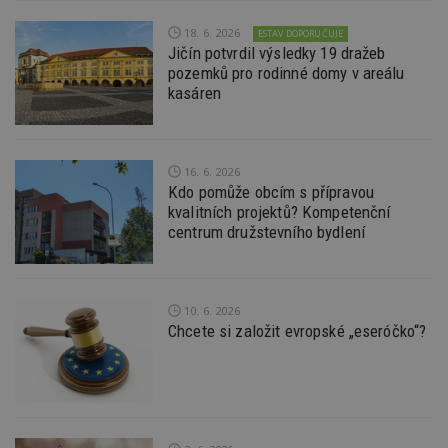
Nezbytně nutné soubory cookie umožňují základní
funkce webových stránek, jako je přihlášení
18. 6. 2026
ESTAV DOPORUČUJE
uživatele a správa účtu. Webové stránky nelze bez
Jičín potvrdil výsledky 19 dražeb
nezbytně nutných souborů cookie správně
pozemků pro rodinné domy v areálu
používat.
kasáren
Provider
/
Název
Vyprší
P
Doména
_hjIncludedInPageviewSample
2
T
Hotjar Ltd
minuty
co
www.estav.cz
16. 6. 2026
na
Kdo pomůže obcím s přípravou
ab
Ho
kvalitních projektů? Kompetenční
zd
centrum družstevního bydlení
ná
z
vz
d
l
z
10. 6. 2026
st
Chcete si založit evropské „eseróčko“?
w
_dc_gtm_UA-53599847-1
.estav.cz
53
T
sekund
co
př
w
po
S
Go