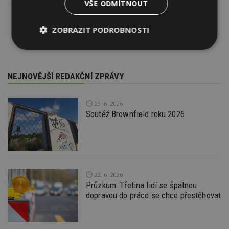
VŠE ODMÍTNOUT
ZOBRAZIT PODROBNOSTI
Nezbytně
Výkonové
Soubory
nutné
soubory
cílení
soubory
NEJNOVĚJŠÍ REDAKČNÍ ZPRÁVY
29. 6. 2026
Funkční soubory
Nezařazené
Soutěž Brownfield roku 2026
soubory
22. 6. 2026
Průzkum: Třetina lidí se špatnou
Nezbytně nutné soubory
dopravou do práce se chce přestěhovat
Výkonové soubory
Soubory cílení
Funkční soubory
Nezařazené soubory