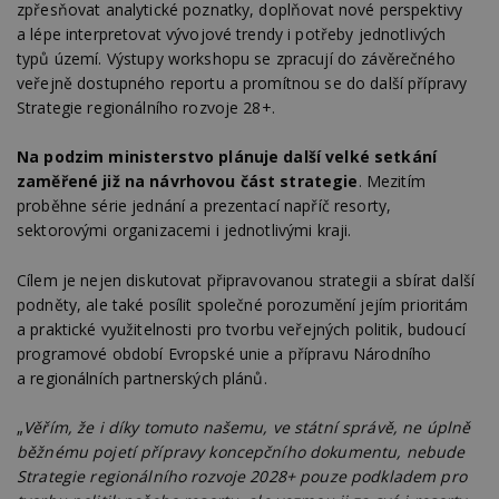
zpřesňovat analytické poznatky, doplňovat nové perspektivy
a lépe interpretovat vývojové trendy i potřeby jednotlivých
typů území. Výstupy workshopu se zpracují do závěrečného
veřejně dostupného reportu a promítnou se do další přípravy
Strategie regionálního rozvoje 28+.
Na podzim ministerstvo plánuje další velké setkání
zaměřené již na návrhovou část strategie
. Mezitím
proběhne série jednání a prezentací napříč resorty,
sektorovými organizacemi i jednotlivými kraji.
Cílem je nejen diskutovat připravovanou strategii a sbírat další
podněty, ale také posílit společné porozumění jejím prioritám
a praktické využitelnosti pro tvorbu veřejných politik, budoucí
programové období Evropské unie a přípravu Národního
a regionálních partnerských plánů.
„
Věřím, že i díky tomuto našemu, ve státní správě, ne úplně
běžnému pojetí přípravy koncepčního dokumentu, nebude
Strategie regionálního rozvoje 2028+ pouze podkladem pro