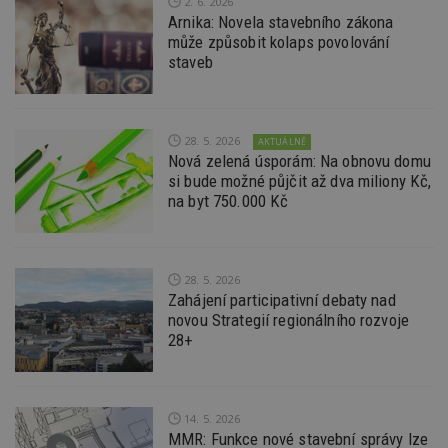
2. 6. 2026
da
Arnika: Novela stavebního zákona
kó
Po
může způsobit kolaps povolování
lz
staveb
z
nu
be
sk
f
s
28. 5. 2026
AKTUÁLNĚ
ná
Nová zelená úsporám: Na obnovu domu
je
kt
si bude možné půjčit až dva miliony Kč,
id
na byt 750.000 Kč
p
ú
An
id
www.estav.cz
1 rok
T
co
28. 5. 2026
po
Zahájení participativní debaty nad
vy
novou Strategií regionálního rozvoje
se
28+
_hjFirstSeen
29
S
Hotjar Ltd
minut
je
.estav.cz
54
ab
sekund
sl
ce
pr
14. 5. 2026
po
MMR: Funkce nové stavební správy lze
N