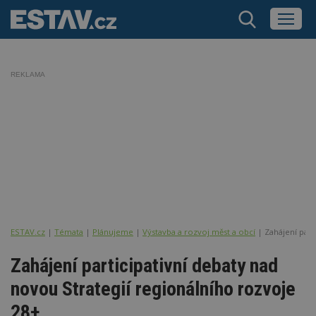
REKLAMA
ESTAV.cz
Témata
Plánujeme
Výstavba a rozvoj měst a obcí
Zahájení part
Zahájení participativní debaty nad
novou Strategií regionálního rozvoje
28+