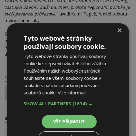
tvorbu politik našeho resortu, ale vezmou ji za své i resorty,
zástupci území i další partneři, protože regionální politika je
svojí povahou průřezová
,“ uvedl Kamil Papež, ředitel odboru
regionální politiky.
×
Strategie regionálního rozvoje ČR 28+ má ambici stát se
Tyto webové stránky
praktickým a sdíleným rámcem pro vyvážený a dynamický
používají soubory cookie.
rozvoj území Česka a přispět k lepšímu zacílení a zohlednění
územních dopadů veřejných politik a investic.
Tyto webové stránky používají soubory
cookie ke zlepšení uživatelského zážitku.
Používáním našich webových stránek
souhlasíte se všemi soubory cookie v
SDÍLET / HODNOTIT TENTO ČLÁNEK
souladu s našimi zásadami používání
souborů cookie.
Více informací
0
SHOW ALL PARTNERS
(1634) →
SOUVISEJÍCÍ TÉMATA
VŠE PŘIJMOUT
Výstavba a rozvoj měst a obcí