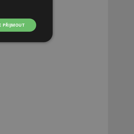
E PŘIJMOUT
Nezařazené
soubory
zařazené soubory
 a správa účtu.
aby informoval
zahrnut do