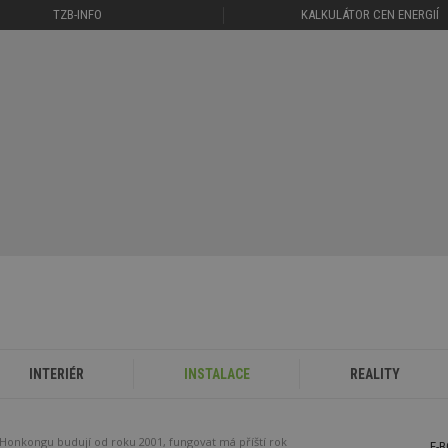
TZB-INFO
KALKULÁTOR CEN ENERGIÍ
INTERIÉR
INSTALACE
REALITY
 Honkongu budují od roku 2001, fungovat má příští rok
E-