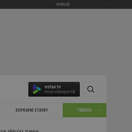
DISKUZE
estav.tv
nový videoportál
DOPRAVNÍ STAVBY
TÉMATA
BOOK: PŘÍRUČKY ZDARMA!