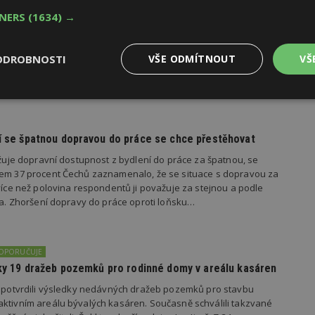
oku 2026
TNERS
(1634) →
yhlásila první ročník soutěže Brownfield roku 2026, která
rojekty revitalizace brownfieldů měst a obcí z celé České
ODROBNOSTI
VŠE ODMÍTNOUT
VŠ
Výkonové
Soubory cílení
Funkční
y
soubory
soubory
dí se špatnou dopravou do práce se chce přestěhovat
važuje dopravní dostupnost z bydlení do práce za špatnou, se
kem 37 procent Čechů zaznamenalo, že se situace s dopravou za
 více než polovina respondentů ji považuje za stejnou a podle
ila. Zhoršení dopravy do práce oproti loňsku…
oubory
Výkonové soubory
Soubory cílení
Funkční soubory
Ne
ry cookie umožňují základní funkce webových stránek, jako je přihlášení uživatele
e bez nezbytně nutných souborů cookie správně používat.
DOPORUČUJE
edky 19 dražeb pozemků pro rodinné domy v areálu kasáren
Provider
/
Vyprší
Popis
Doména
s potvrdili výsledky nedávných dražeb pozemků pro stavbu
geviewSample
2
Tento soubor cookie je nastaven tak, 
Hotjar Ltd
ktivním areálu bývalých kasáren. Současně schválili takzvané
minuty
Hotjar o tom, zda je tento návštěvník 
www.estav.cz