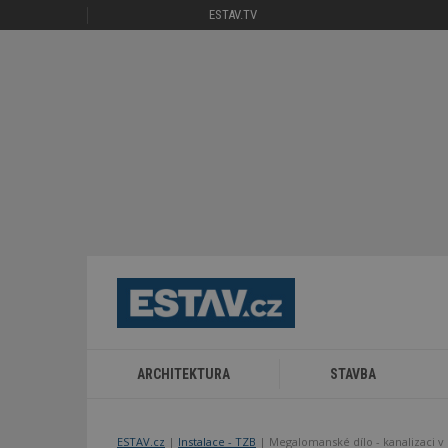
ESTAV.TV
ARCHITEKTURA
STAVBA
ESTAV.cz
Instalace - TZB
Megalomanské dílo - kanalizaci v