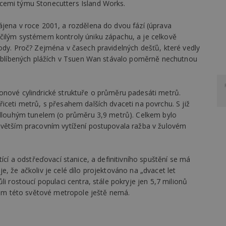
cemi týmu Stonecutters Island Works.
ájena v roce 2001, a rozdělena do dvou fází (úprava
čilým systémem kontroly úniku zápachu, a je celkově
ody. Proč? Zejména v časech pravidelných dešťů, které vedly
a oblíbených plážích v Tsuen Wan stávalo poměrně nechutnou
onové cylindrické struktuře o průměru padesáti metrů.
iceti metrů, s přesahem dalších dvaceti na povrchu. S již
ů dlouhým tunelem (o průměru 3,9 metrů). Celkem bylo
jvětším pracovním vytížení postupovala ražba v žulovém
tící a odstřeďovací stanice, a definitivního spuštění se má
, že ačkoliv je celé dílo projektováno na „dvacet let
li rostoucí populaci centra, stále pokryje jen 5,7 milionů
stém této světové metropole ještě nemá.