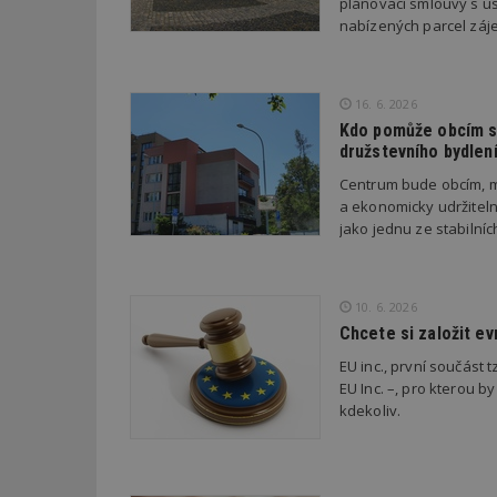
plánovací smlouvy s úsp
nabízených parcel záje
_dc_gtm_UA-53599
16. 6. 2026
Kdo pomůže obcím s 
družstevního bydlen
id
Centrum bude obcím, m
a ekonomicky udržiteln
_hjFirstSeen
jako jednu ze stabilní
_hjAbsoluteSessi
10. 6. 2026
Chcete si založit e
EU inc., první součást t
counter
EU Inc. –, pro kterou by
kdekoliv.
__gfp_64b