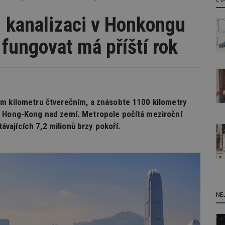
 kanalizaci v Honkongu
 fungovat má příští rok
om kilometru čtverečním, a znásobte 1100 kilometry
á Hong-Kong nad zemí. Metropole počítá meziroční
távajících 7,2 milionů brzy pokoří.
NE