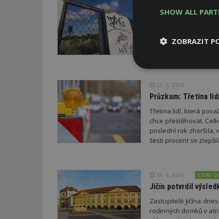
Soutěž Brownfield r
SHOW ALL PAR
Agentura CzechInvest v
oceňuje nejzdařilejší p
ZOBRAZIT P
republiky.
Nezbytně
nutné soubor
22. 6. 2026
Průzkum: Třetina li
Třetina lidí, která po
chce přestěhovat. Cel
poslední rok zhoršila,
šesti procent se zlepš
Nezbytně nutné s
Nezbytně nutné soubo
Webové stránky nelz
18. 6. 2026
ESTAV 
Jičín potvrdil výsl
Název
Zastupitelé Jičína dne
_hjIncludedInPa
rodinných domků v atra