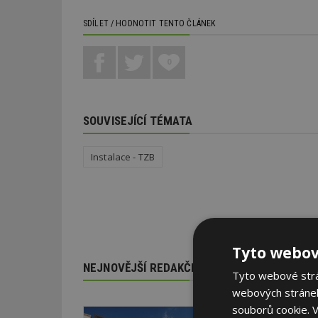
SDÍLET / HODNOTIT TENTO ČLÁNEK
0
SOUVISEJÍCÍ TÉMATA
Instalace - TZB
Tyto webov
NEJNOVĚJŠÍ REDAKČNÍ ZPRÁVY
Tyto webové strán
webových stránek
souborů cookie.
V
29. 6. 2026