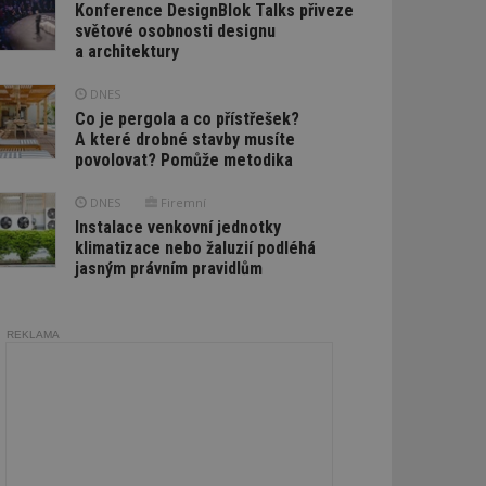
Konference DesignBlok Talks přiveze
světové osobnosti designu
a architektury
DNES
Co je pergola a co přístřešek?
A které drobné stavby musíte
povolovat? Pomůže metodika
DNES
Firemní
Instalace venkovní jednotky
klimatizace nebo žaluzií podléhá
jasným právním pravidlům
REKLAMA