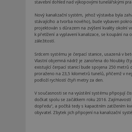
stavební dohled nad výkopovými tunelářskými pra
Nový kanalizační systém, jehož výstavba byla zah
stávajícího a tvorba nového), bude vybaven pokro
projektován s důrazem na zvýšení kvality okolní v
k přetížení a vyplavení kanalizace, se koupání n
záležitostí.
Srdcem systému je čerpací stanice, usazená v bet
Vlastní objemná nádrž je zanořena do hloubky čtyř
existující čerpací stanicí bude spojena 250 metr
proraženo na 23,5 kilometrů tunelů, přičemž v ne
podloží rychlostí čtyři metry za den.
V současnosti se na vyústění systému připojují čis
dočkat spolu se začátkem roku 2016. Zajímavostí je
dopředu“, a počítá tedy s kapacitním zatížením kvů
obyvatel. Zbytek jich připojení na kanalizační sy