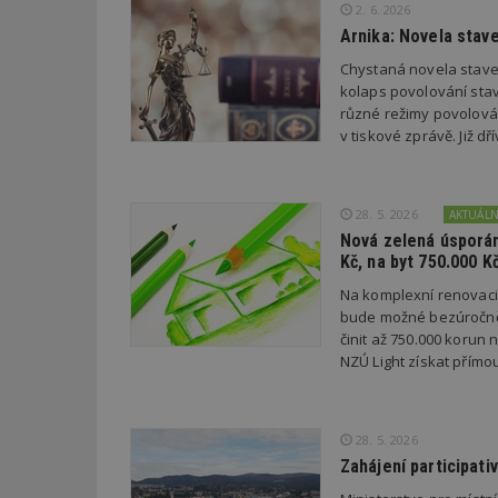
2. 6. 2026
Arnika: Novela stav
Název
Provider
Pr
Název
Chystaná novela stave
Název
/
D
Název
_hjSessionUser_1
kolaps povolování stav
Doména
test
.m
různé režimy povolován
tu
_gid
CMID
Google
v tiskové zprávě. Již 
LLC
Gdyn
mobile
ww
.estav.cz
_ga
TDID
Google
sssp_session
c
.e
LLC
28. 5. 2026
AKTUÁL
.estav.cz
ui
Nová zelená úsporám
VISITOR_INFO1_LI
Kč, na byt 750.000 K
cct
Na komplexní renovac
_hjSession_170189
bude možné bezúročně 
Gtest
uid
činit až 750.000 korun
NZÚ Light získat přímo
C
test_cookie
bm2uu
28. 5. 2026
cct
Zahájení participati
id
ibbid