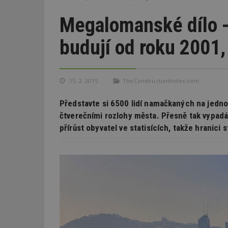
Megalomanské dílo -
budují od roku 2001,
15. 2. 2015
TheConstructionIndex.com
Představte si 6500 lidí namačkaných na jedn
čtverečními rozlohy města. Přesně tak vypad
přírůst obyvatel ve statisících, takže hranici s