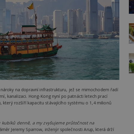
 nároky na dopravní infrastrukturu, jež se mimochodem řadí
emí, kanalizaci. Hong-Kong nyní po patnácti letech prací
 který rozšíří kapacitu stávajícího systému o 1,4 milionů
u kubíků denně, a my zvyšujeme průtočnost na
měr Jeremy Sparrow, inženýr společnosti Arup, která drží