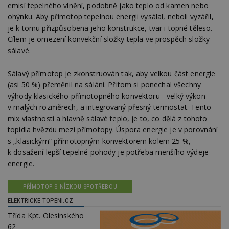
emisí tepelného vlnění, podobně jako teplo od kamen nebo
ohýnku. Aby přímotop tepelnou energii vysálal, neboli vyzářil,
je k tomu přizpůsobena jeho konstrukce, tvar i topné těleso.
Cílem je omezení konvekční složky tepla ve prospěch složky
sálavé.
Sálavý přímotop je zkonstruován tak, aby velkou část energie
(asi 50 %) přeměnil na sálání. Přitom si ponechal všechny
výhody klasického přímotopného konvektoru - velký výkon
v malých rozměrech, a integrovaný přesný termostat. Tento
mix vlastností a hlavně sálavé teplo, je to, co dělá z tohoto
topidla hvězdu mezi přímotopy. Úspora energie je v porovnání
s „klasickým“ přímotopným konvektorem kolem 25 %,
k dosažení lepší tepelné pohody je potřeba menšího výdeje
energie.
PŘÍMOTOP S NÍZKOU SPOTŘEBOU
ELEKTRICKE-TOPENI.CZ
Třída Kpt. Olesinského
62