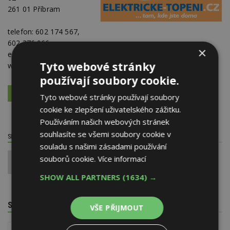
261 01 Příbram
telefon:
602 174 567,
602 376 066
×
e-mail:
obchod@elektricke-topeni.cz
Tyto webové stránky
web:
www.elektricke-topeni.cz
používají soubory cookie.
VÍCE O FIRMĚ
VYŽÁDAT DALŠÍ INFORMACE
Tyto webové stránky používají soubory
cookie ke zlepšení uživatelského zážitku.
Používáním našich webových stránek
souhlasíte se všemi soubory cookie v
SDÍLET / HODNOTIT TENTO ČLÁNEK
souladu s našimi zásadami používání
souborů cookie.
Více informací
0
SHOW ALL PARTNERS
(1634) →
SOUVISEJÍCÍ TÉMATA
VŠE PŘIJMOUT
Instalace - TZB
Vytápění domu a zdroje tepla