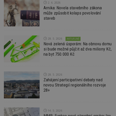
Go
2. 6. 2026
da
Arnika: Novela stavebního zákona
kó
Po
může způsobit kolaps povolování
lz
staveb
z
nu
be
sk
f
s
28. 5. 2026
AKTUÁLNĚ
ná
Nová zelená úsporám: Na obnovu domu
je
kt
si bude možné půjčit až dva miliony Kč,
id
na byt 750.000 Kč
p
ú
An
id
www.estav.cz
1 rok
T
co
28. 5. 2026
po
Zahájení participativní debaty nad
vy
se
novou Strategií regionálního rozvoje
28+
_hjFirstSeen
29
S
Hotjar Ltd
minut
je
.estav.cz
54
ab
sekund
sl
ce
pr
14. 5. 2026
po
MMR: Funkce nové stavební správy lze