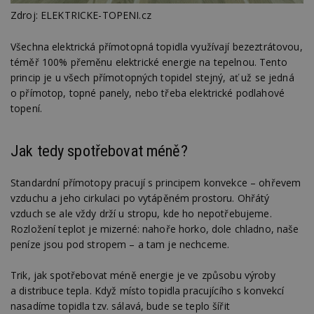
Zdroj: ELEKTRICKE-TOPENI.cz
Všechna elektrická přímotopná topidla využívají bezeztrátovou,
téměř 100% přeměnu elektrické energie na tepelnou. Tento
princip je u všech přímotopných topidel stejný, ať už se jedná
o přímotop, topné panely, nebo třeba elektrické podlahové
topení.
Jak tedy spotřebovat méně?
Standardní přímotopy pracují s principem konvekce – ohřevem
vzduchu a jeho cirkulaci po vytápěném prostoru. Ohřátý
vzduch se ale vždy drží u stropu, kde ho nepotřebujeme.
Rozložení teplot je mizerné: nahoře horko, dole chladno, naše
peníze jsou pod stropem – a tam je nechceme.
Trik, jak spotřebovat méně energie je ve způsobu výroby
a distribuce tepla. Když místo topidla pracujícího s konvekcí
nasadíme topidla tzv. sálavá, bude se teplo šířit