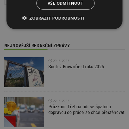
VŠE ODMÍTNOUT
ZOBRAZIT PODROBNOSTI
Nezbytně
Výkonové
Soubory
nutné
soubory
cílení
soubory
NEJNOVĚJŠÍ REDAKČNÍ ZPRÁVY
29. 6. 2026
Funkční soubory
Nezařazené
soubory
Soutěž Brownfield roku 2026
22. 6. 2026
Průzkum: Třetina lidí se špatnou
Nezbytně nutné soubory
dopravou do práce se chce přestěhovat
Výkonové soubory
Soubory cílení
Funkční soubory
Nezařazené soubory