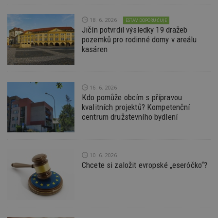
Nezbytně nutné soubory cookie umožňují základní
funkce webových stránek, jako je přihlášení
18. 6. 2026
ESTAV DOPORUČUJE
uživatele a správa účtu. Webové stránky nelze bez
Jičín potvrdil výsledky 19 dražeb
nezbytně nutných souborů cookie správně
používat.
pozemků pro rodinné domy v areálu
kasáren
Provider
/
Název
Vyprší
P
Doména
_hjIncludedInPageviewSample
2
T
Hotjar Ltd
minuty
co
www.estav.cz
16. 6. 2026
na
ab
Kdo pomůže obcím s přípravou
Ho
kvalitních projektů? Kompetenční
zd
ná
centrum družstevního bydlení
z
vz
d
l
z
10. 6. 2026
st
w
Chcete si založit evropské „eseróčko“?
_dc_gtm_UA-53599847-1
.estav.cz
53
T
sekund
co
př
w
po
S