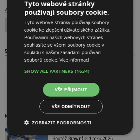
Tyto webové stránky
SDÍLET / HODNOTIT TENTO ČLÁNEK
používají soubory cookie.
Tyto webové stránky používají soubory
0
cookie ke zlepšení uživatelského zážitku.
Používáním našich webových stránek
souhlasíte se všemi soubory cookie v
SOUVISEJÍCÍ TÉMATA
souladu s našimi zásadami používání
souborů cookie.
Více informací
Kuchyně
SHOW ALL PARTNERS
(1634) →
VŠE PŘIJMOUT
VŠE ODMÍTNOUT
NEJNOVĚJŠÍ REDAKČNÍ ZPRÁVY
ZOBRAZIT PODROBNOSTI
29. 6. 2026
Nezbytně
Výkonové
Soubory
Soutěž Brownfield roku 2026