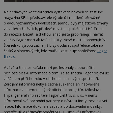
Na nedávných kontraktačních výstavách hovořili se zástupci
magazínu SELL představitelé výrobců i resellerů převážně
o dvou významných událostech. Jednou byly majetkové změny
ve velkých řetězcích, především vstup společnosti HP Tronic
do řetězce Datart, a druhou, snad ještě probíranější, návrat
značky Fagor mezi aktivní subjekty. Nový majitel obnovující ve
Španělsku výrobu začne již brzy dodávat spotřebiče také na
český a slovenský trh, kde značku zastupuje společnost
Fagor
Elektro
.
V závěru října se začala mezi profesionály z oboru šířit
rychlostí blesku informace o tom, že se značka Fagor objeví už
začátkem příštího roku v obchodech s novými spotřebiči.
Zdrojem informací nebyla žádná šuškanda ani neověřené
informace z internetu, nýbrž oficiální dopis JUDr. Miloslava
Filipa, generálního ředitele Fagor Elektro, s. r. o., v němž
informoval své obchodní partnery o návratu firmy mezi aktivní
hráče. Informace dokonale zapadla do dosavadní mozaiky,
protože už v zářijovém vydání SELLu jsme vás informovali