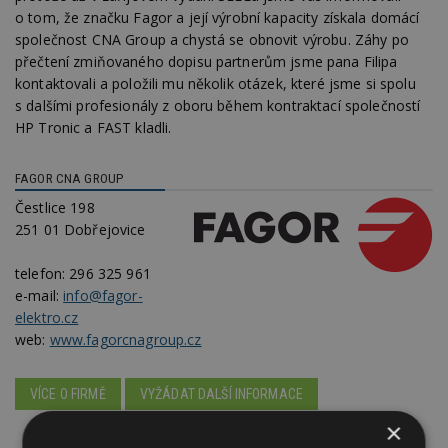
o tom, že značku Fagor a její výrobní kapacity získala domácí
společnost CNA Group a chystá se obnovit výrobu. Záhy po
přečtení zmiňovaného dopisu partnerům jsme pana Filipa
kontaktovali a položili mu několik otázek, které jsme si spolu
s dalšími profesionály z oboru během kontraktací společností
HP Tronic a FAST kladli.
FAGOR CNA GROUP
Čestlice 198
251 01 Dobřejovice
telefon:
296 325 961
e-mail:
info@fagor-
elektro.cz
web:
www.fagorcnagroup.cz
VÍCE O FIRMĚ
VYŽÁDAT DALŠÍ INFORMACE
×