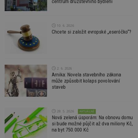
centrum družstevního bydlení
Doména
_hjIncludedInPageviewSample
2
T
Hotjar Ltd
minuty
co
www.estav.cz
na
ab
10. 6. 2026
Ho
Chcete si založit evropské „eseróčko“?
zd
ná
z
vz
d
l
z
st
w
2. 6. 2026
Arnika: Novela stavebního zákona
_dc_gtm_UA-53599847-1
.estav.cz
53
T
může způsobit kolaps povolování
sekund
co
př
staveb
w
po
S
Go
da
kó
28. 5. 2026
AKTUÁLNĚ
Po
Nová zelená úsporám: Na obnovu domu
lz
si bude možné půjčit až dva miliony Kč,
z
nu
na byt 750.000 Kč
be
sk