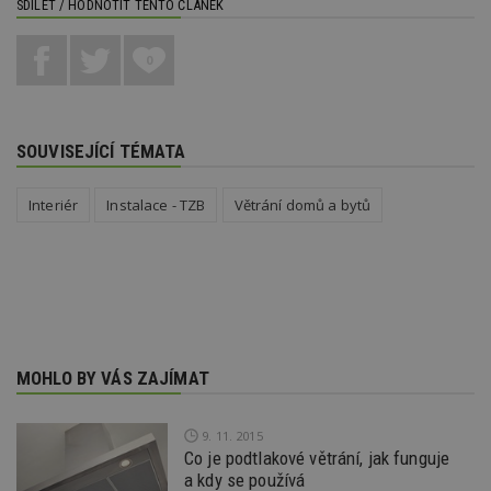
SDÍLET / HODNOTIT TENTO ČLÁNEK
Provider
/
Název
Vyprší
P
Doména
0
_hjIncludedInPageviewSample
2
T
Hotjar Ltd
minuty
co
www.estav.cz
na
ab
Ho
SOUVISEJÍCÍ TÉMATA
zd
ná
z
vz
Interiér
Instalace - TZB
Větrání domů a bytů
d
l
z
st
w
_dc_gtm_UA-53599847-1
.estav.cz
53
T
sekund
co
př
w
po
MOHLO BY VÁS ZAJÍMAT
S
Go
da
kó
9. 11. 2015
Po
Co je podtlakové větrání, jak funguje
lz
z
a kdy se používá