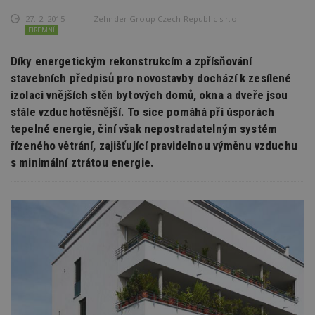
27. 2. 2015
Zehnder Group Czech Republic s.r.o.
FIREMNÍ
Díky energetickým rekonstrukcím a zpřísňování
stavebních předpisů pro novostavby dochází k zesílené
izolaci vnějších stěn bytových domů, okna a dveře jsou
stále vzduchotěsnější. To sice pomáhá při úsporách
tepelné energie, činí však nepostradatelným systém
řízeného větrání, zajišťující pravidelnou výměnu vzduchu
s minimální ztrátou energie.