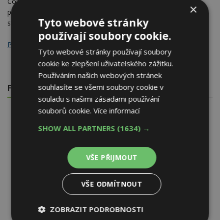
ComfoPipe Plus pro rozvod vzduchu. Umožňuje snadné
×
přestavení pro přívod vzduchu z leva nebo zprava přímo na
Tyto webové stránky
stavbě.
používají soubory cookie.
Plnou verzi článku
najdete na TZB-info.
Tyto webové stránky používají soubory
cookie ke zlepšení uživatelského zážitku.
Používáním našich webových stránek
souhlasíte se všemi soubory cookie v
FOTOGALERIE
souladu s našimi zásadami používání
souborů cookie.
Více informací
SHOW ALL PARTNERS
(1634) →
VŠE PŘIJMOUT
VŠE ODMÍTNOUT
ZOBRAZIT PODROBNOSTI