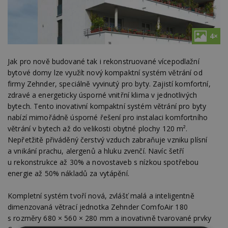
4×
Jak pro nově budované tak i rekonstruované vícepodlažní
bytové domy lze využít nový kompaktní systém větrání od
firmy Zehnder, speciálně vyvinutý pro byty. Zajistí komfortní,
zdravé a energeticky úsporné vnitřní klima v jednotlivých
bytech. Tento inovativní kompaktní systém větrání pro byty
nabízí mimořádně úsporné řešení pro instalaci komfortního
větrání v bytech až do velikosti obytné plochy 120 m².
Nepřetžitě přiváděný čerstvý vzduch zabraňuje vzniku plísní
a vnikání prachu, alergenů a hluku zvenčí. Navíc šetří
u rekonstrukce až 30% a novostaveb s nízkou spotřebou
energie až 50% nákladů za vytápění.
Kompletní systém tvoří nová, zvlášť malá a inteligentně
dimenzovaná větrací jednotka Zehnder ComfoAir 180
s rozměry 680 × 560 × 280 mm a inovativně tvarované prvky