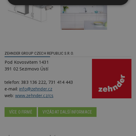
Nezbytně
Výkonové
Soubory
nutné
soubory
cílení
soubory
Funkční soubory
Nezařazené
soubory
ZEHNDER GROUP CZECH REPUBLIC S.R.O.
Pod Kovosvitem 1431
391 02 Sezimovo Ústí
telefon:
383 136 222, 731 414 443
Nezbytně nutné soubory
e-mail:
info@zehnder.cz
web:
www.zehnder.cz/cs
Výkonové soubory
Soubory cílení
Funkční soubory
Nezařazené soubory
VÍCE O FIRMĚ
VYŽÁDAT DALŠÍ INFORMACE
Nezbytně nutné soubory cookie umožňují základní
funkce webových stránek, jako je přihlášení
uživatele a správa účtu. Webové stránky nelze bez
nezbytně nutných souborů cookie správně
používat.