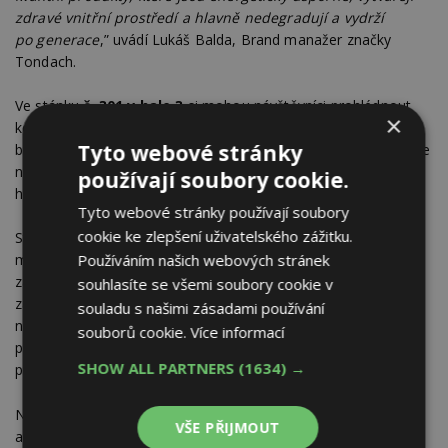
zdravé vnitřní prostředí a hlavně nedegradují a vydrží
po generace
,” uvádí Lukáš Balda, Brand manažer značky
Tondach.
Ve stánku
č. 301 v hale 3
si mohou návštěvníci prohlédnout
×
kompletní portfolio tašek nebo největší letošní novinku, která
Tyto webové stránky
bude poprvé vystavena – střešní okna Tondach. Návštěvníci se
navíc budou moci podívat na ukázky aplikace unikátní
používají soubory cookie.
hydroizolační fólie pro ploché střechy Leadax.
Tyto webové stránky používají soubory
cookie ke zlepšení uživatelského zážitku.
Střešní tašky Tondach jsou nejen tradičním, ale také
Používáním našich webových stránek
moderním řešením pro rodinné domy. Jsou odolné vůči UV
záření, kyselým dešťům a dalším vnějším vlivům, čímž si
souhlasíte se všemi soubory cookie v
zachovávají bezkonkurenční stálobarevnost. Společnost také
souladu s našimi zásadami používání
nabízí širokou škálu barev a povrchů, špičkovou mechanickou
souborů cookie.
Více informací
pevnost, mrazuvzdornost a v neposlední řadě také výborné
SHOW ALL PARTNERS
(1634) →
protihlukové izolační vlastnosti.
Návštěvníky veletrhu čeká rozsáhlý doprovodný program
VŠE PŘIJMOUT
a bezplatná poradenská centra, která jsou atraktivními prvky