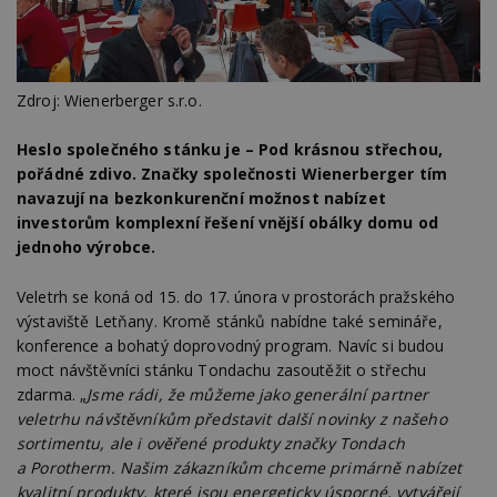
Zdroj: Wienerberger s.r.o.
Heslo společného stánku je – Pod krásnou střechou,
pořádné zdivo. Značky společnosti Wienerberger tím
navazují na bezkonkurenční možnost nabízet
investorům komplexní řešení vnější obálky domu od
jednoho výrobce.
Veletrh se koná od 15. do 17. února v prostorách pražského
výstaviště Letňany. Kromě stánků nabídne také semináře,
konference a bohatý doprovodný program. Navíc si budou
moct návštěvníci stánku Tondachu zasoutěžit o střechu
zdarma. „
Jsme rádi, že můžeme jako generální partner
veletrhu návštěvníkům představit další novinky z našeho
sortimentu, ale i ověřené produkty značky Tondach
a Porotherm. Našim zákazníkům chceme primárně nabízet
kvalitní produkty, které jsou energeticky úsporné, vytvářejí