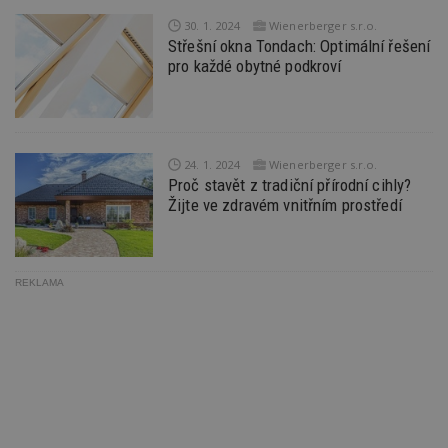
S
Go
30. 1. 2024
Wienerberger s.r.o.
da
Střešní okna Tondach: Optimální řešení
kó
pro každé obytné podkroví
Po
lz
z
nu
be
sk
f
s
24. 1. 2024
Wienerberger s.r.o.
ná
Proč stavět z tradiční přírodní cihly?
je
Žijte ve zdravém vnitřním prostředí
kt
id
p
ú
An
REKLAMA
id
www.estav.cz
1 rok
T
co
po
vy
se
_hjFirstSeen
29
S
Hotjar Ltd
minut
je
.estav.cz
54
ab
sekund
sl
ce
pr