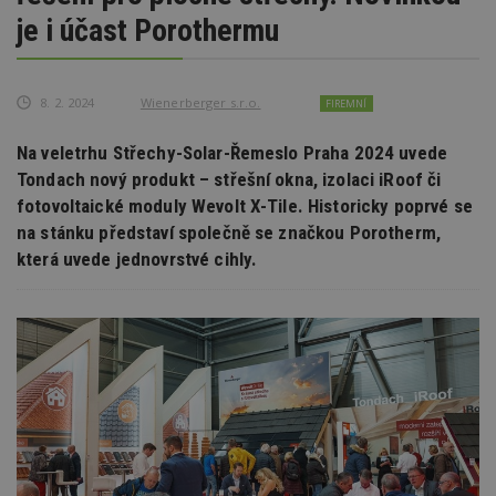
je i účast Porothermu
8. 2. 2024
Wienerberger s.r.o.
FIREMNÍ
Na veletrhu Střechy-Solar-Řemeslo Praha 2024 uvede
Tondach nový produkt – střešní okna, izolaci iRoof či
fotovoltaické moduly Wevolt X-Tile. Historicky poprvé se
na stánku představí společně se značkou Porotherm,
která uvede jednovrstvé cihly.