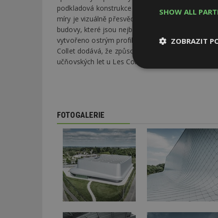
podkladová konstrukce původně obdélníkové tělo
SHOW ALL PAR
míry je vizuálně přesvědčivá, rozhoduje několik d
budovy, které jsou nejblíže lidskému oku, zatímco
vytvořeno ostrým profilovým dílem, který vyznaču
ZOBRAZIT P
Collet dodává, že způsob pokládky byl totožný se 
učňovských let u Les Compagnons du Devoir.
Nezbytně
nutné soubor
FOTOGALERIE
Nezbytně nutné s
Nezbytně nutné soubo
Webové stránky nelz
Název
_hjIncludedInPa