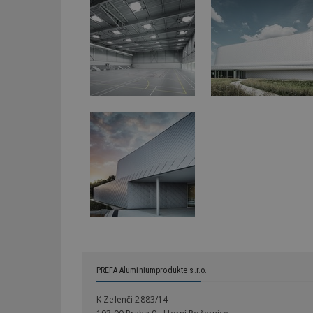
_dc_gtm_UA-53599
id
_hjFirstSeen
_hjAbsoluteSessi
counter
PREFA Aluminiumprodukte s.r.o.
__gfp_64b
K Zelenči 2883/14