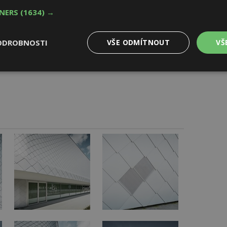
cvičně mnohonásobně zakřivený tvar. O tom, zda a do jaké
TNERS
(1634) →
etailů. Kosočtvercové šablony jsou osazeny přes hrany
 zakončení fasády ve výšce více než devíti metrů bylo
je jakýsi začátek směru plynutí kosočtvercových šablon.
ODROBNOSTI
VŠE ODMÍTNOUT
VŠ
starou břidlicovou technikou, kterou znal ze svých
Výkonové
Soubory cílení
Funkční
y
soubory
soubory
oubory
Výkonové soubory
Soubory cílení
Funkční soubory
Ne
ry cookie umožňují základní funkce webových stránek, jako je přihlášení uživatele
e bez nezbytně nutných souborů cookie správně používat.
Provider
/
Vyprší
Popis
Doména
geviewSample
2
Tento soubor cookie je nastaven tak, 
Hotjar Ltd
minuty
Hotjar o tom, zda je tento návštěvník 
www.estav.cz