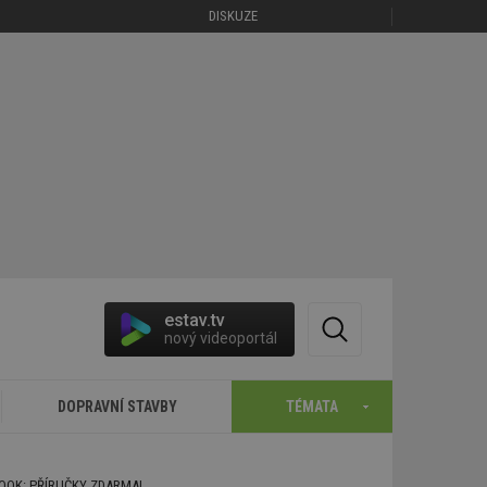
DISKUZE
estav.tv
nový videoportál
DOPRAVNÍ STAVBY
TÉMATA
BOOK: PŘÍRUČKY ZDARMA!