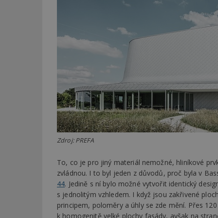
Zdroj: PREFA
To, co je pro jiný materiál nemožné, hliníkové p
zvládnou. I to byl jeden z důvodů, proč byla v B
44
. Jedině s ní bylo možné vytvořit identický desi
s jednolitým vzhledem. I když jsou zakřivené plo
principem, poloměry a úhly se zde mění. Přes 120 
k homogenitě velké plochy fasády, avšak na straně