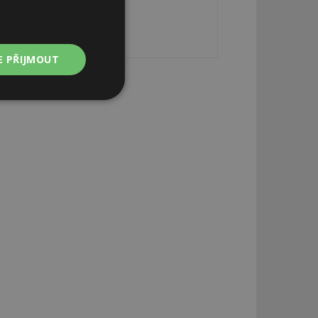
E PŘIJMOUT
Nezařazené
soubory
zařazené soubory
 a správa účtu.
aby informoval
zahrnut do