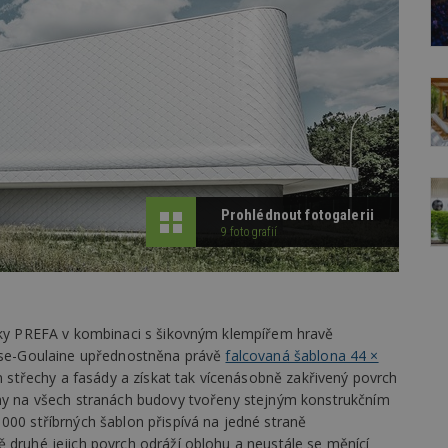
Prohlédnout fotogalerii
9 fotografií
rvky PREFA v kombinaci s šikovným klempířem hravě
asse-Goulaine upřednostněna právě
falcovaná šablona 44 ×
gn střechy a fasády a získat tak vícenásobně zakřivený povrch
chy na všech stranách budovy tvořeny stejným konstrukčním
000 stříbrných šablon přispívá na jedné straně
 druhé jejich povrch odráží oblohu a neustále se měnící