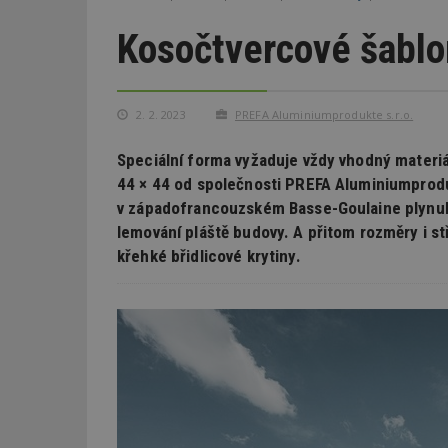
Kosočtvercové šablo
2. 2. 2023
PREFA Aluminiumprodukte s.r.o.
Speciální forma vyžaduje vždy vhodný materiá
44 × 44 od společnosti PREFA Aluminiumprodu
v západofrancouzském Basse-Goulaine plynule
lemování pláště budovy. A přitom rozměry i s
křehké břidlicové krytiny.