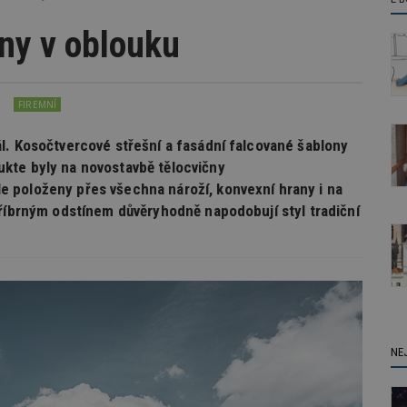
ny v oblouku
FIREMNÍ
l. Kosočtvercové střešní a fasádní falcované šablony
kte byly na novostavbě tělocvičny
 položeny přes všechna nároží, konvexní hrany i na
tříbrným odstínem důvěryhodně napodobují styl tradiční
NE