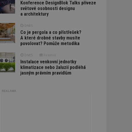
Konference DesignBlok Talks přiveze
světové osobnosti designu
a architektury
DNES
Co je pergola a co přístřešek?
A které drobné stavby musíte
povolovat? Pomůže metodika
DNES
Firemní
Instalace venkovní jednotky
klimatizace nebo žaluzií podléhá
jasným právním pravidlům
REKLAMA