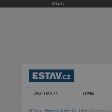
ESTAV.TV
ARCHITEKTURA
STAVBA
ESTAV.cz
Témata
Stavíme
Šikmé střechy
Kosočtvercov