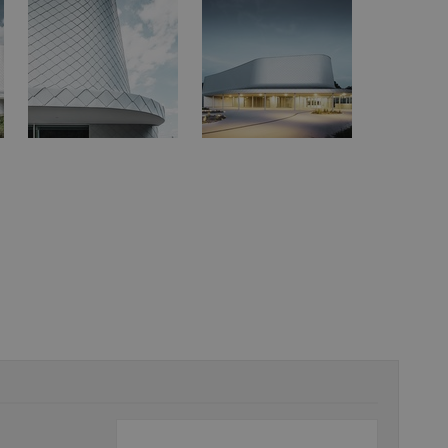
vzorkování dat definovaného limitem z
vašeho webu.
847-1
.estav.cz
53
Tento soubor cookie je přidružen k w
sekund
Správce značek Google k načtení dalšíc
stránku. Pokud je použit, lze jej považ
nutný, protože bez něj jiné skripty ne
správně. Konec názvu je jedinečné číslo
identifikátorem přidruženého účtu Goog
www.estav.cz
1 rok
Tento soubor cookie se používá k vytvá
uživatele
29
Soubor cookie je nastaven tak, aby Hot
Hotjar Ltd
minut
začátek cesty uživatele pro celkový poče
.estav.cz
54
Neobsahuje žádné identifikovatelné in
sekund
onInProgress
29
Soubor cookie je nastaven tak, aby Hot
Hotjar Ltd
minut
začátek cesty uživatele pro celkový poče
.estav.cz
54
Neobsahuje žádné identifikovatelné in
sekund
www.estav.cz
29
Tento soubor cookie se používá k vytvá
minut
uživatele
53
sekund
1 rok
Jedná se o soubor cookie, který slouží k
Google LLC
dalších souborů cookie návštěvníkem 
.estav.cz