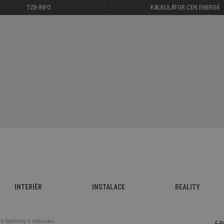
TZB-INFO
KALKULÁTOR CEN ENERGIÍ
INTERIÉR
INSTALACE
REALITY
é šablony v oblouku
E-