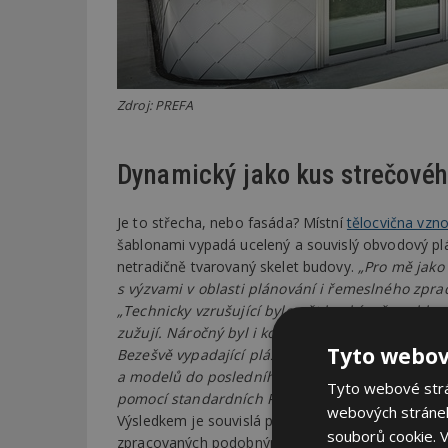
Zdroj: PREFA
Dynamický jako kus strečovéh
Je to střecha, nebo fasáda? Místní
tělocvična vzn
šablonami vypadá ucelený a souvislý obvodový plá
netradičně tvarovaný skelet budovy.
„Pro mě jako
s výzvami v oblasti plánování i řemeslného zpra
„Technicky vzrušující bylo pět konkávně zaoble
zužují. Náročný byl i konvexní přechod ze střeš
Tyto webov
Bezešvě vypadající plášť haly jsme plánovali t
a modelů do posledního detailu a pak i fyzicky 
Tyto webové strán
pomocí standardních PREFA falcovaných šablon. F
webových stránek
Výsledkem je souvislá plocha bez mezer, která s
souborů cookie.
V
zpracovaných podobným způsobem jako dřevěný lo