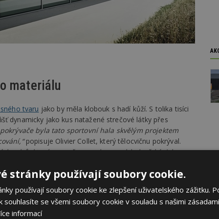
AK
o materiálu
osného tvaru
jako by měla klobouk s hadí kůží. S tolika tisíci
šť dynamicky jako kus natažené strečové látky přes
 pokrývače byla tato sportovní hala skvělým projektem
cování,“
popisuje Olivier Collet, který tělocvičnu pokrýval.
ných rohů, které se směrem nahoru pohledově kónicky
ní do fasádní roviny. Vše na sebe muselo navazovat.
é stránky používají soubory cookie.
éměř šest měsíců nejprve pomocí 3D programů, prototypů
šablonu za šablonou. Téměř vše jsme vytvořili pouze
ky používají soubory cookie ke zlepšení uživatelského zážitku. P
lexibilita je jejich ohromná přednost,“
říká Collet.
 souhlasíte se všemi soubory cookie v souladu s našimi zásadami
počívá na bednění z předem ohýbaných dřevěných latí
íce informací
dní trup. V kombinaci s hliníkovou fasádou dává