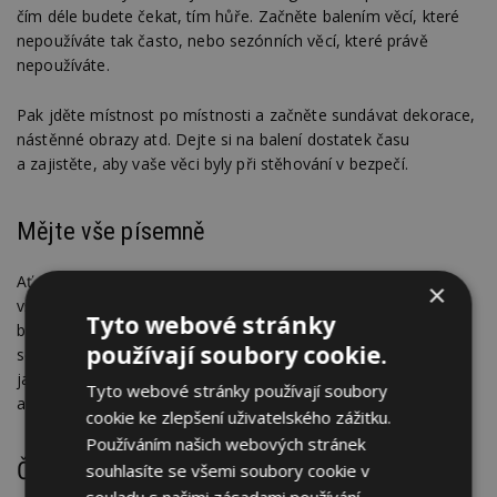
čím déle budete čekat, tím hůře. Začněte balením věcí, které
nepoužíváte tak často, nebo sezónních věcí, které právě
nepoužíváte.
Pak jděte místnost po místnosti a začněte sundávat dekorace,
nástěnné obrazy atd. Dejte si na balení dostatek času
a zajistěte, aby vaše věci byly při stěhování v bezpečí.
Mějte vše písemně
Ať už využijete stěhovací či balicí služby, ujistěte se, že máte
×
vše písemně. Ať už se jedná o e-mail nebo tištěnou stvrzenku,
Tyto webové stránky
budete chtít přesně vědět, co vám bude účtováno, a vyhnete
používají soubory cookie.
se tak zbytečným zmatkům nebo překvapením. Pokud máte
jakékoli dotazy ohledně toho, co obdržíte, ihned zavolejte,
Tyto webové stránky používají soubory
abyste předešli jakýmkoli nedorozuměním.
cookie ke zlepšení uživatelského zážitku.
Používáním našich webových stránek
Čtěte pojistné a platební podmínky
souhlasíte se všemi soubory cookie v
souladu s našimi zásadami používání