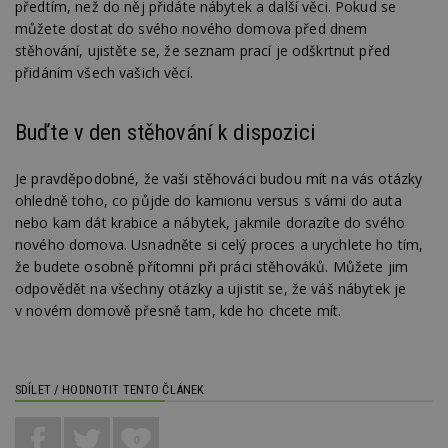
předtím, než do něj přidáte nábytek a další věci. Pokud se
můžete dostat do svého nového domova před dnem
stěhování, ujistěte se, že seznam prací je odškrtnut před
přidáním všech vašich věcí.
Nezbytně nutné soubory
Výkonové soubory
Soubory cílení
Buďte v den stěhování k dispozici
Funkční soubory
Nezařazené soubory
Je pravděpodobné, že vaši stěhováci budou mít na vás otázky
Nezbytně nutné soubory cookie umožňují základní
funkce webových stránek, jako je přihlášení
ohledně toho, co půjde do kamionu versus s vámi do auta
uživatele a správa účtu. Webové stránky nelze bez
nebo kam dát krabice a nábytek, jakmile dorazíte do svého
nezbytně nutných souborů cookie správně
používat.
nového domova. Usnadněte si celý proces a urychlete ho tím,
že budete osobně přítomni při práci stěhováků. Můžete jim
Provider
/
Název
Vyprší
P
odpovědět na všechny otázky a ujistit se, že váš nábytek je
Doména
v novém domově přesně tam, kde ho chcete mít.
_hjIncludedInPageviewSample
2
T
Hotjar Ltd
minuty
co
www.estav.cz
na
ab
Ho
zd
SDÍLET / HODNOTIT TENTO ČLÁNEK
ná
z
vz
0
d