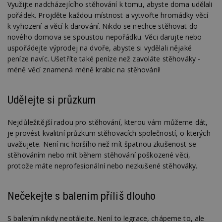
Využijte nadcházejícího stěhování k tomu, abyste doma udělali
pořádek. Projděte každou místnost a vytvořte hromádky věcí
k vyhození a věcí k darování. Nikdo se nechce stěhovat do
nového domova se spoustou nepořádku. Věci darujte nebo
uspořádejte výprodej na dvoře, abyste si vydělali nějaké
peníze navíc. Ušetříte také peníze než zavoláte stěhováky -
méně věcí znamená méně krabic na stěhování!
Udělejte si průzkum
Nejdůležitější radou pro stěhování, kterou vám můžeme dát,
je provést kvalitní průzkum stěhovacích společností, o kterých
uvažujete. Není nic horšího než mít špatnou zkušenost se
stěhováním nebo mít během stěhování poškozené věci,
protože máte neprofesionální nebo nezkušené stěhováky.
Nečekejte s balením příliš dlouho
S balením nikdy neotálejte. Není to legrace, chápeme to, ale