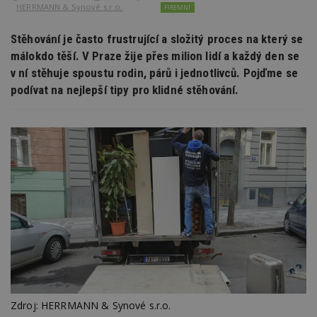
HERRMANN & Synové s.r.o.
FIREMNÍ
Stěhování je často frustrující a složitý proces na který se
málokdo těší. V Praze žije přes milion lidí a každý den se
v ní stěhuje spoustu rodin, párů i jednotlivců. Pojďme se
podívat na nejlepší tipy pro klidné stěhování.
Zdroj: HERRMANN & Synové s.r.o.