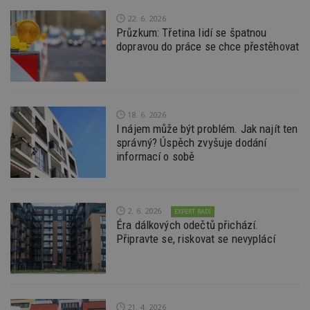
po
vy
22. 6. 2026
se
Průzkum: Třetina lidí se špatnou
dopravou do práce se chce přestěhovat
_hjFirstSeen
29
S
Hotjar Ltd
minut
je
.estav.cz
54
ab
sekund
sl
ce
pr
po
N
18. 6. 2026
ž
I nájem může být problém. Jak najít ten
id
správný? Úspěch zvyšuje dodání
i
informací o sobě
_hjAbsoluteSessionInProgress
29
S
Hotjar Ltd
minut
je
.estav.cz
54
ab
sekund
sl
ce
2. 6. 2026
pr
EXPERT RADÍ
po
Éra dálkových odečtů přichází.
N
Připravte se, riskovat se nevyplácí
ž
id
i
counter
www.estav.cz
29
T
minut
co
53
po
21. 4. 2026
sekund
vy