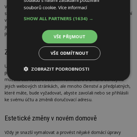
Vyžaduje váš stěhovák nevratnou zálohu na zajištění
souborů cookie.
Více informací
stěhování? Jaké jsou zásady pro změnu nebo zrušení stěhování
SHOW ALL PARTNERS
(1634) →
v den stěhování? Má stěhovák pojištění s plným krytím, nebo
jen standardní pojištění? Těmto a dalším otázkám je důležité
porozumět před příjezdem stěhováků a zahájením práce.
VŠE PŘIJMOUT
Změna adresy
VŠE ODMÍTNOUT
Ujistěte se, že jste upozornili všechny společnosti, které
ZOBRAZIT PODROBNOSTI
používají vaši adresu pro fakturaci, že se stěhujete. Poště
můžete dát vědět odesláním formuláře o změně adresy na
Nezbytně
Výkonové
Soubory
jejich webových stránkách, ale mnoho členství a předplatných,
nutné
soubory
cílení
soubory
které máte, bude vyžadovat, abyste zavolali nebo se přihlásili
ke svému účtu a změnili doručovací adresu.
Funkční soubory
Nezařazené
Estetické změny v novém domově
soubory
Vždy je snazší vymalovat a provést nějaké domácí úpravy