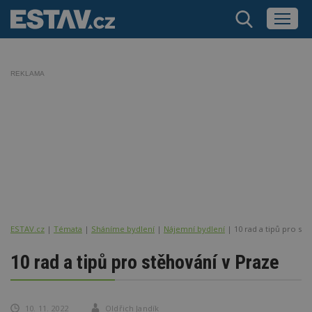
REKLAMA
ESTAV.cz
Témata
Sháníme bydlení
Nájemní bydlení
10 rad a tipů pro st
10 rad a tipů pro stěhování v Praze
10. 11. 2022
Oldřich Jandík