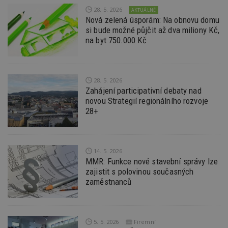
_hjAbsoluteSessionInProgress
29
S
Hotjar Ltd
28. 5. 2026
AKTUÁLNĚ
minut
je
.estav.cz
54
ab
Nová zelená úsporám: Na obnovu domu
sekund
sl
si bude možné půjčit až dva miliony Kč,
ce
na byt 750.000 Kč
pr
po
N
ž
id
i
28. 5. 2026
Zahájení participativní debaty nad
counter
www.estav.cz
29
T
minut
co
novou Strategií regionálního rozvoje
53
po
28+
sekund
vy
se
__gfp_64b
1 rok
Je
Google LLC
so
.estav.cz
kt
14. 5. 2026
sp
MMR: Funkce nové stavební správy lze
da
c
zajistit s polovinou současných
n
zaměstnanců
w
5. 5. 2026
Firemní