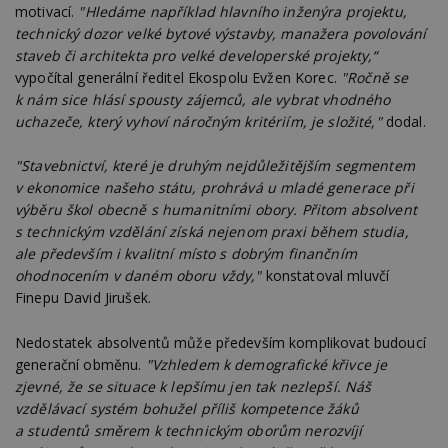
motivací.
"Hledáme například hlavního inženýra projektu,
technický dozor velké bytové výstavby, manažera povolování
staveb či architekta pro velké developerské projekty,“
vypočítal generální ředitel Ekospolu Evžen Korec.
"Ročně se
k nám sice hlásí spousty zájemců, ale vybrat vhodného
uchazeče, který vyhoví náročným kritériím, je složité,"
dodal.
"Stavebnictví, které je druhým nejdůležitějším segmentem
v ekonomice našeho státu, prohrává u mladé generace při
výběru škol obecně s humanitními obory. Přitom absolvent
s technickým vzdělání získá nejenom praxi během studia,
ale především i kvalitní místo s dobrým finančním
ohodnocením v daném oboru vždy,"
konstatoval mluvčí
Finepu David Jirušek.
Nedostatek absolventů může především komplikovat budoucí
generační obměnu.
"Vzhledem k demografické křivce je
zjevné, že se situace k lepšímu jen tak nezlepší. Náš
vzdělávací systém bohužel příliš kompetence žáků
a studentů směrem k technickým oborům nerozvíjí