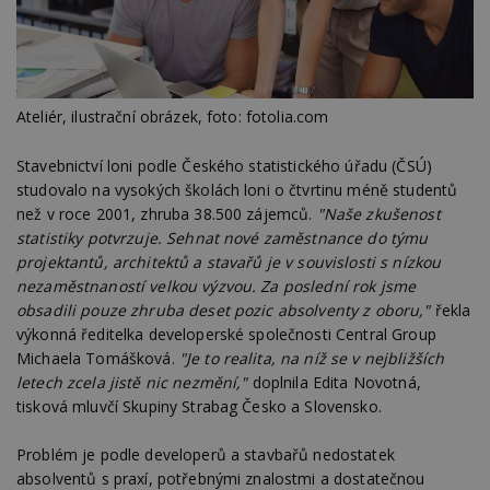
Ateliér, ilustrační obrázek, foto: fotolia.com
Stavebnictví loni podle Českého statistického úřadu (ČSÚ)
studovalo na vysokých školách loni o čtvrtinu méně studentů
než v roce 2001, zhruba 38.500 zájemců.
"Naše zkušenost
statistiky potvrzuje. Sehnat nové zaměstnance do týmu
projektantů, architektů a stavařů je v souvislosti s nízkou
nezaměstnaností velkou výzvou. Za poslední rok jsme
obsadili pouze zhruba deset pozic absolventy z oboru,"
řekla
výkonná ředitelka developerské společnosti Central Group
Michaela Tomášková.
"Je to realita, na níž se v nejbližších
letech zcela jistě nic nezmění,"
doplnila Edita Novotná,
tisková mluvčí Skupiny Strabag Česko a Slovensko.
Problém je podle developerů a stavbařů nedostatek
absolventů s praxí, potřebnými znalostmi a dostatečnou