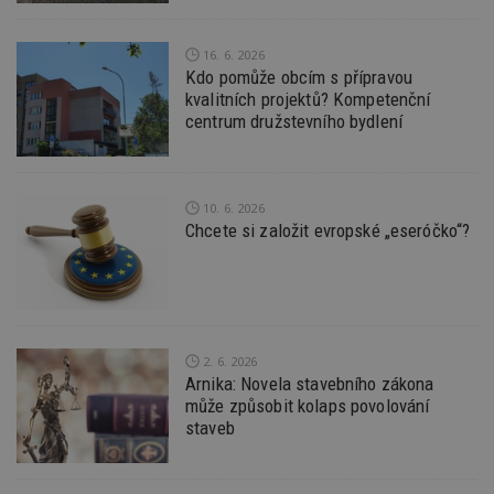
z
nu
be
sk
16. 6. 2026
f
Kdo pomůže obcím s přípravou
s
kvalitních projektů? Kompetenční
ná
je
centrum družstevního bydlení
kt
id
p
ú
An
10. 6. 2026
id
www.estav.cz
1 rok
T
Chcete si založit evropské „eseróčko“?
co
po
vy
se
_hjFirstSeen
29
S
Hotjar Ltd
minut
je
.estav.cz
54
ab
2. 6. 2026
sekund
sl
ce
Arnika: Novela stavebního zákona
pr
může způsobit kolaps povolování
po
N
staveb
ž
id
i