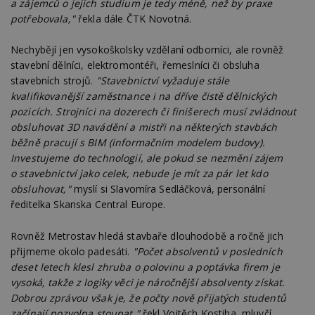
a zájemců o jejich studium je tedy méně, než by praxe
potřebovala,"
řekla dále ČTK Novotná.
Nechybějí jen vysokoškolsky vzdělaní odborníci, ale rovněž
stavební dělníci, elektromontéři, řemeslníci či obsluha
stavebních strojů.
"Stavebnictví vyžaduje stále
kvalifikovanější zaměstnance i na dříve čistě dělnických
pozicích. Strojníci na dozerech či finišerech musí zvládnout
obsluhovat 3D navádění a mistři na některých stavbách
běžně pracují s BIM (informačním modelem budovy).
Investujeme do technologií, ale pokud se nezmění zájem
o stavebnictví jako celek, nebude je mít za pár let kdo
obsluhovat,"
myslí si Slavomíra Sedláčková, personální
ředitelka Skanska Central Europe.
Rovněž Metrostav hledá stavbaře dlouhodobě a ročně jich
přijmeme okolo padesáti.
"Počet absolventů v posledních
deset letech klesl zhruba o polovinu a poptávka firem je
vysoká, takže z logiky věci je náročnější absolventy získat.
Dobrou zprávou však je, že počty nově přijatých studentů
začínají pozvolna stoupat,"
řekl Vojtěch Kostiha, mluvčí