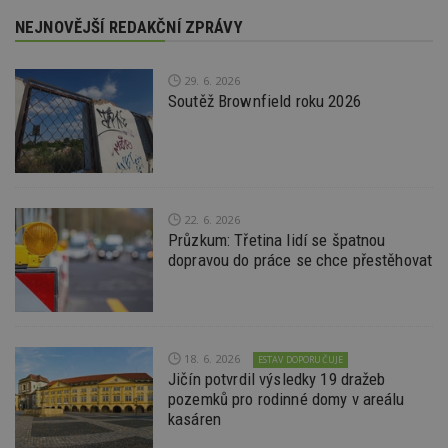
používat.
NEJNOVĚJŠÍ REDAKČNÍ ZPRÁVY
Provider
/
Název
Vyprší
P
Doména
29. 6. 2026
_hjIncludedInPageviewSample
2
T
Hotjar Ltd
Soutěž Brownfield roku 2026
minuty
co
www.estav.cz
na
ab
Ho
zd
ná
z
vz
d
22. 6. 2026
l
Průzkum: Třetina lidí se špatnou
z
st
dopravou do práce se chce přestěhovat
w
_dc_gtm_UA-53599847-1
.estav.cz
53
T
sekund
co
př
w
po
18. 6. 2026
ESTAV DOPORUČUJE
S
Jičín potvrdil výsledky 19 dražeb
Go
pozemků pro rodinné domy v areálu
da
kó
kasáren
Po
lz