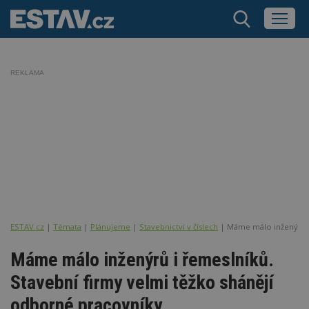
REKLAMA
ESTAV.cz
Témata
Plánujeme
Stavebnictví v číslech
Máme málo inženýrů i
Máme málo inženýrů i řemeslníků.
Stavební firmy velmi těžko shánějí
odborné pracovníky