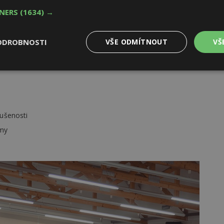
TNERS
(1634) →
nou
omy, města a obce
ODROBNOSTI
VŠE ODMÍTNOUT
VŠ
u vody
Výkonové
Soubory cílení
Funkční
y
soubory
soubory
kušenosti
rmy
oubory
Výkonové soubory
Soubory cílení
Funkční soubory
Ne
ry cookie umožňují základní funkce webových stránek, jako je přihlášení uživatele
e bez nezbytně nutných souborů cookie správně používat.
Provider
/
Vyprší
Popis
Doména
geviewSample
2
Tento soubor cookie je nastaven tak, 
Hotjar Ltd
minuty
Hotjar o tom, zda je tento návštěvník 
www.estav.cz