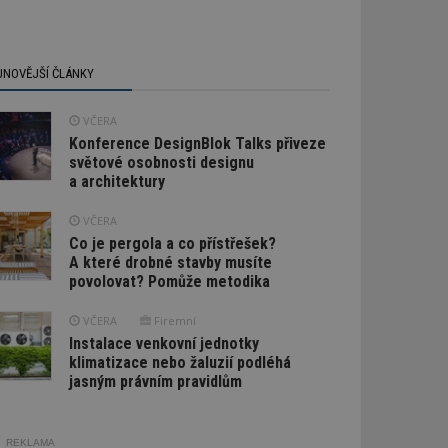
JNOVĚJŠÍ ČLÁNKY
VČERA
Konference DesignBlok Talks přiveze
světové osobnosti designu
a architektury
VČERA
Co je pergola a co přístřešek?
A které drobné stavby musíte
povolovat? Pomůže metodika
VČERA
Firemní
Instalace venkovní jednotky
klimatizace nebo žaluzií podléhá
jasným právním pravidlům
REKLAMA