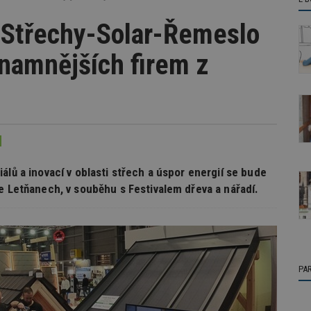
h Střechy-Solar-Řemeslo
znamnějších firem z
álů a inovací v oblasti střech a úspor energií se bude
e Letňanech, v souběhu s Festivalem dřeva a nářadí.
PA