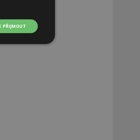
E PŘIJMOUT
Nezařazené
soubory
zařazené soubory
 a správa účtu.
aby informoval
zahrnut do