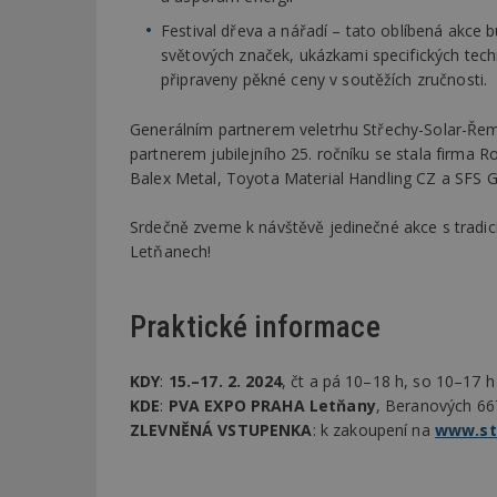
Festival dřeva a nářadí – tato oblíbená akce 
světových značek, ukázkami specifických tech
Název
Provider
Pr
Název
Název
/
D
připraveny pěkné ceny v soutěžích zručnosti.
Název
_hjSessionUser_1
Doména
test
.m
tu
_gid
CMID
Google
Generálním partnerem veletrhu Střechy-Solar-Řem
LLC
partnerem jubilejního 25. ročníku se stala firma R
Gdyn
mobile
ww
.estav.cz
Balex Metal, Toyota Material Handling CZ a SFS 
_ga
TDID
Google
sssp_session
c
.e
LLC
.estav.cz
Srdečně zveme k návštěvě jedinečné akce s tradicí t
ui
Letňanech!
VISITOR_INFO1_LI
cct
_hjSession_170189
Praktické informace
Gtest
uid
C
KDY
:
15.–17. 2. 2024
, čt a pá 10–18 h, so 10–17 h
KDE
:
PVA EXPO PRAHA Letňany
, Beranových 66
test_cookie
bm2uu
ZLEVNĚNÁ VSTUPENKA
: k zakoupení na
www.st
cct
id
ibbid