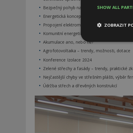
SHOW ALL PAR
Bezpečný pohyb na střeše se solární elektrár
Energetická koncepce pro rodinné i bytové d
ZOBRAZIT P
Propojení elektromobilu, FVE, topení a ohřev
Komunitní energetika a možnosti využití
Akumulace ano, nebo ne?
Nezbytně
nutné soubor
Agrofotovoltaika – trendy, možnosti, dotace
Konference Izolace 2024
Zelené střechy a fasády – trendy, praktické z
Nejčastější chyby ve střešním plášti, výběr fi
Údržba střech a dřevěných konstrukcí
Nezbytně nutné s
Nezbytně nutné soubo
Webové stránky nelz
Název
_hjIncludedInPa