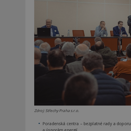
_dc_gtm_UA-53599
id
_hjFirstSeen
_hjAbsoluteSessi
counter
Zdroj: Střechy Praha s.r.o.
__gfp_64b
Poradenská centra – bezplatné rady a doporu
a úsporám energií