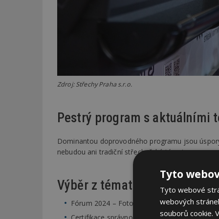
Zdroj: Střechy Praha s.r.o.
Pestrý program s aktuálními 
Dominantou doprovodného programu jsou úspory en
nebudou ani tradiční střechařská témata.
Tyto webov
Výběr z témat a veletržních ak
Tyto webové strán
webových stránek
Fórum 2024 – Fotovoltaika a bezpečnost sta
souborů cookie.
V
Certifikace správnosti, kvality a realizace FT