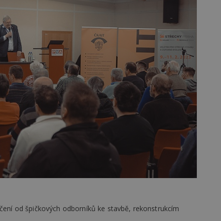
vzorkování dat definovaného limitem z
vašeho webu.
847-1
.estav.cz
53
Tento soubor cookie je přidružen k w
sekund
Správce značek Google k načtení dalšíc
stránku. Pokud je použit, lze jej považ
nutný, protože bez něj jiné skripty ne
správně. Konec názvu je jedinečné číslo
identifikátorem přidruženého účtu Goog
www.estav.cz
1 rok
Tento soubor cookie se používá k vytvá
uživatele
29
Soubor cookie je nastaven tak, aby Hot
Hotjar Ltd
minut
začátek cesty uživatele pro celkový poče
.estav.cz
54
Neobsahuje žádné identifikovatelné in
sekund
onInProgress
29
Soubor cookie je nastaven tak, aby Hot
Hotjar Ltd
minut
začátek cesty uživatele pro celkový poče
.estav.cz
54
Neobsahuje žádné identifikovatelné in
sekund
www.estav.cz
29
Tento soubor cookie se používá k vytvá
minut
uživatele
53
sekund
1 rok
Jedná se o soubor cookie, který slouží k
Google LLC
dalších souborů cookie návštěvníkem 
čení od špičkových odborníků ke stavbě, rekonstrukcím
.estav.cz