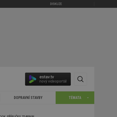
DISKUZE
estav.tv
nový videoportál
DOPRAVNÍ STAVBY
TÉMATA
BOOK: PŘÍRUČKY ZDARMA!