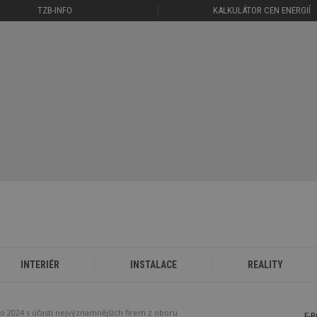
TZB-INFO
KALKULÁTOR CEN ENERGIÍ
INTERIÉR
INSTALACE
REALITY
lo 2024 s účastí nejvýznamnějších firem z oboru
E-