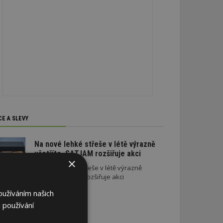
CE A SLEVY
Na nové lehké střeše v létě výrazně
ušetříte. SATJAM rozšiřuje akci
×
Na nové lehké střeše v létě výrazně
ušetříte. SATJAM rozšiřuje akci
oužíváním našich
 používání