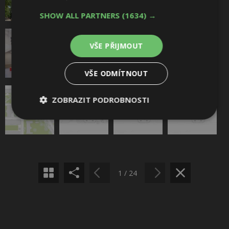
SHOW ALL PARTNERS
(1634) →
VŠE PŘIJMOUT
VŠE ODMÍTNOUT
ZOBRAZIT PODROBNOSTI
Sdílet na Facebooku
Nezbytně
Výkonové
Soubory
nutné
soubory
cílení
Sdílet na Pinterestu
soubory
1 / 24
Funkční soubory
Nezařazené
soubory