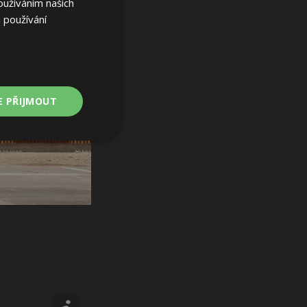
oužíváním našich
 používání
E PŘIJMOUT
Nezařazené
soubory
ařazené soubory
 a správa účtu.