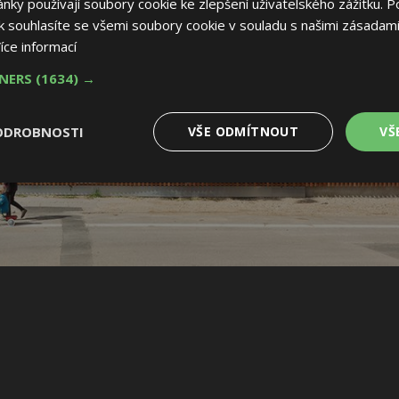
ky používají soubory cookie ke zlepšení uživatelského zážitku. P
 souhlasíte se všemi soubory cookie v souladu s našimi zásadami
íce informací
TNERS
(1634) →
ODROBNOSTI
VŠE ODMÍTNOUT
VŠ
é
Výkonové
Soubory cílení
Funkční soubory
soubory
 soubory
Výkonové soubory
Soubory cílení
Funkční soubory
Nez
ry cookie umožňují základní funkce webových stránek, jako je přihlášení uživatele
e bez nezbytně nutných souborů cookie správně používat.
Provider
/