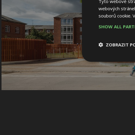
Tyto webové strán
webových stránek
souborů cookie.
V
SHOW ALL PAR
ZOBRAZIT P
Nezbytně nutn
soubory
Nezbytně nutné
Nezbytně nutné soubo
Webové stránky nelz