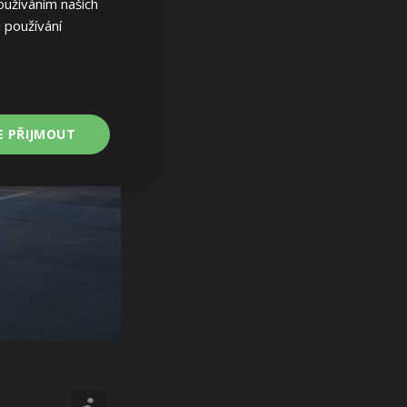
oužíváním našich
 používání
E PŘIJMOUT
Nezařazené
soubory
ařazené soubory
 a správa účtu.