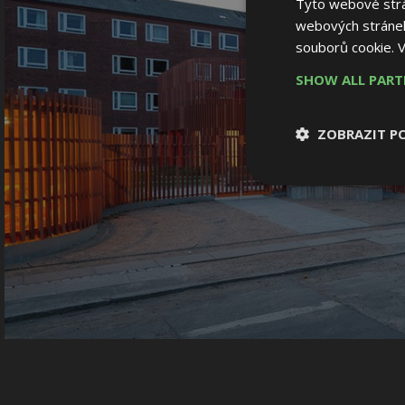
Tyto webové strán
webových stránek
souborů cookie.
V
SHOW ALL PAR
ZOBRAZIT P
Nezbytně nutn
soubory
Nezbytně nutné
Nezbytně nutné soubo
Webové stránky nelz