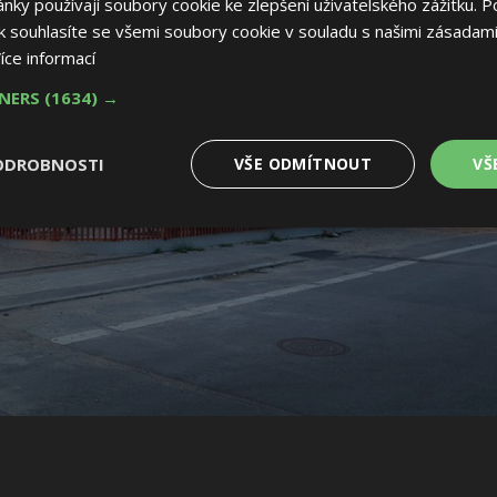
ky používají soubory cookie ke zlepšení uživatelského zážitku. P
 souhlasíte se všemi soubory cookie v souladu s našimi zásadami
íce informací
TNERS
(1634) →
ODROBNOSTI
VŠE ODMÍTNOUT
VŠ
é
Výkonové
Soubory cílení
Funkční soubory
soubory
 soubory
Výkonové soubory
Soubory cílení
Funkční soubory
Nez
ry cookie umožňují základní funkce webových stránek, jako je přihlášení uživatele
e bez nezbytně nutných souborů cookie správně používat.
Provider
/