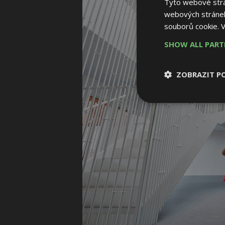
Tyto webové strán
webových stránek
souborů cookie.
V
SHOW ALL PAR
ZOBRAZIT P
Nezbytně nutn
soubory
Nezbytně nutné
Nezbytně nutné soubo
Webové stránky nelz