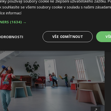
ky používají soubory cookie ke zlepšení uživatelského zážitku. P
 souhlasíte se všemi soubory cookie v souladu s našimi zásadami
íce informací
TNERS
(1634) →
ODROBNOSTI
VŠE ODMÍTNOUT
VŠ
é
Výkonové
Soubory cílení
Funkční soubory
soubory
 soubory
Výkonové soubory
Soubory cílení
Funkční soubory
Nez
ry cookie umožňují základní funkce webových stránek, jako je přihlášení uživatele
e bez nezbytně nutných souborů cookie správně používat.
Provider
/