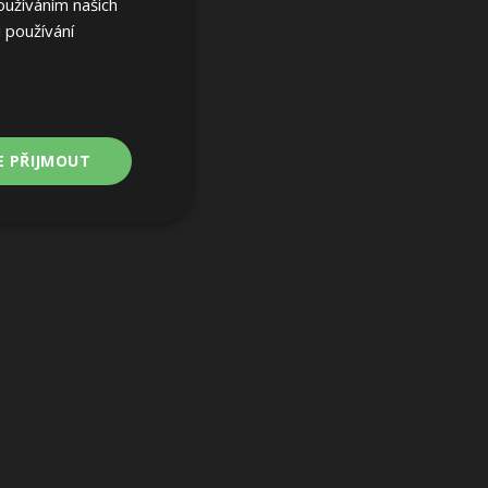
oužíváním našich
 používání
E PŘIJMOUT
Nezařazené
soubory
ařazené soubory
 a správa účtu.