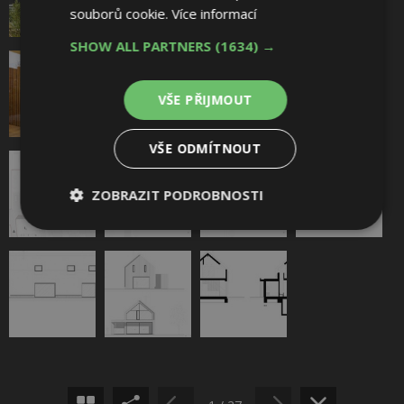
souborů cookie.
Více informací
SHOW ALL PARTNERS
(1634) →
VŠE PŘIJMOUT
VŠE ODMÍTNOUT
ZOBRAZIT PODROBNOSTI
Nezbytně
Výkonové
Soubory
nutné
soubory
cílení
soubory
Sdílet na Facebooku
Funkční soubory
Nezařazené
Sdílet na Pinterestu
soubory