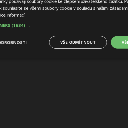
ky používají soubory cookie ke zlepšení uživatelského zážitku. P
 souhlasíte se všemi soubory cookie v souladu s našimi zásadami
íce informací
TNERS
(1634) →
ODROBNOSTI
VŠE ODMÍTNOUT
VŠ
é
Výkonové
Soubory cílení
Funkční soubory
soubory
 soubory
Výkonové soubory
Soubory cílení
Funkční soubory
Nez
ry cookie umožňují základní funkce webových stránek, jako je přihlášení uživatele
e bez nezbytně nutných souborů cookie správně používat.
Provider
/