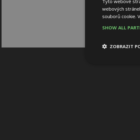
Tyto webové strán
webových stránek
souborů cookie.
V
SHOW ALL PAR
ZOBRAZIT P
Nezbytně nutn
soubory
Nezbytně nutné
Nezbytně nutné soubo
Webové stránky nelz