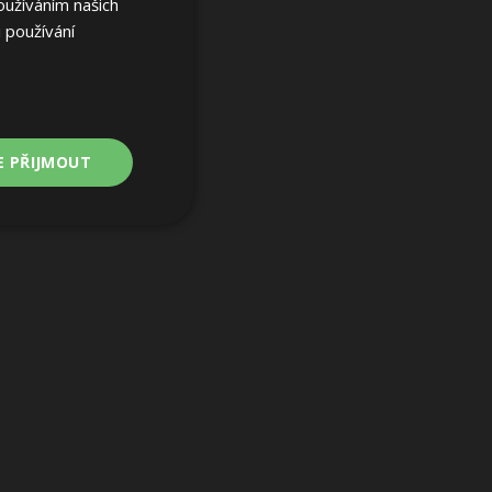
oužíváním našich
 používání
E PŘIJMOUT
Nezařazené
soubory
ařazené soubory
 a správa účtu.