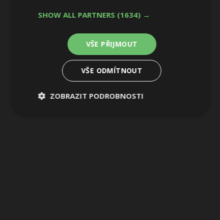
SHOW ALL PARTNERS
(1634) →
18 / 27
VŠE PŘIJMOUT
VŠE ODMÍTNOUT
ZOBRAZIT PODROBNOSTI
Nezbytně
Výkonové
Soubory
nutné
soubory
cílení
soubory
Funkční soubory
Nezařazené
soubory