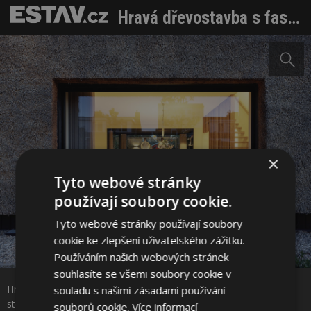
Hravá dřevostavba s fasádou ze slámy. Do patra po lezecké stěně, dolů po skluzavce
×
Tyto webové stránky
používají soubory cookie.
Tyto webové stránky používají soubory
cookie ke zlepšení uživatelského zážitku.
Sdílet na Facebooku
Používáním našich webových stránek
souhlasíte se všemi soubory cookie v
Hravá dřevostavba s fasádou ze slámy. Do patra po lezecké
souladu s našimi zásadami používání
Sdílet na Pinterestu
stěně, dolů po skluzavce Zdroj: Luc Buthker
souborů cookie.
Více informací