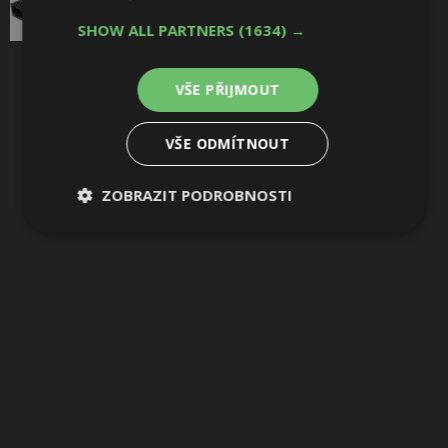
SHOW ALL PARTNERS
(1634) →
Sdílet na Pinterestu
VŠE PŘIJMOUT
1 / 13
VŠE ODMÍTNOUT
ZOBRAZIT PODROBNOSTI
Nezbytně
Výkonové
Soubory
nutné
soubory
cílení
soubory
Funkční soubory
Nezařazené
soubory