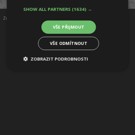
SHOW ALL PARTNERS
(1634) →
Sdílet na Pinterestu
Zdroj: MEA Water
VŠE PŘIJMOUT
6 / 13
VŠE ODMÍTNOUT
ZOBRAZIT PODROBNOSTI
Nezbytně
Výkonové
Soubory
nutné
soubory
cílení
soubory
Funkční soubory
Nezařazené
soubory