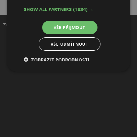
Sdílet na Facebooku
SHOW ALL PARTNERS
(1634) →
Sdílet na Pinterestu
Zdroj: MEA Water
VŠE PŘIJMOUT
12 / 13
VŠE ODMÍTNOUT
ZOBRAZIT PODROBNOSTI
Nezbytně
Výkonové
Soubory
nutné
soubory
cílení
soubory
Funkční soubory
Nezařazené
soubory