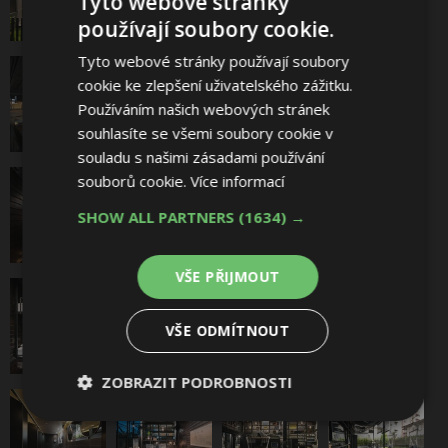
Tyto webové stránky
používají soubory cookie.
Tyto webové stránky používají soubory
cookie ke zlepšení uživatelského zážitku.
Používáním našich webových stránek
souhlasíte se všemi soubory cookie v
souladu s našimi zásadami používání
souborů cookie.
Více informací
SHOW ALL PARTNERS
(1634) →
VŠE PŘIJMOUT
VŠE ODMÍTNOUT
ZOBRAZIT PODROBNOSTI
Nezbytně
Výkonové
Soubory
nutné
soubory
cílení