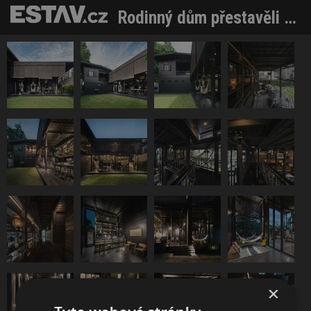
Rodinný dům přestavěli na ubytovnu. Moc se toho nezměnilo
×