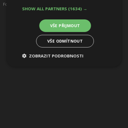
Sdílet na Pinterestu
Foto: PanoramicStudio
SHOW ALL PARTNERS
(1634) →
23 / 38
VŠE PŘIJMOUT
VŠE ODMÍTNOUT
ZOBRAZIT PODROBNOSTI
Nezbytně
Výkonové
Soubory
nutné
soubory
cílení
soubory
Funkční soubory
Nezařazené
soubory