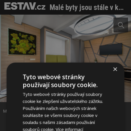
Malé byty jsou stále v kurzu. Jak v nich žít?
×
Tyto webové stránky
používají soubory cookie.
Sdílet na Facebooku
Tyto webové stránky používají soubory
cookie ke zlepšení uživatelského zážitku.
Používáním našich webových stránek
Sdílet na Pinterestu
Malé byty jsou stále v kurzu. Jak v nich žít? Foto: MOODEN flat
souhlasíte se všemi soubory cookie v
souladu s našimi zásadami používání
6 / 9
souborů cookie.
Více informací