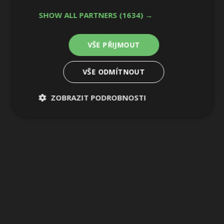
SHOW ALL PARTNERS
(1634) →
VŠE PŘIJMOUT
VŠE ODMÍTNOUT
ZOBRAZIT PODROBNOSTI
Nezbytně
Výkonové
Soubory
nutné
soubory
cílení
soubory
Funkční soubory
Nezařazené
soubory