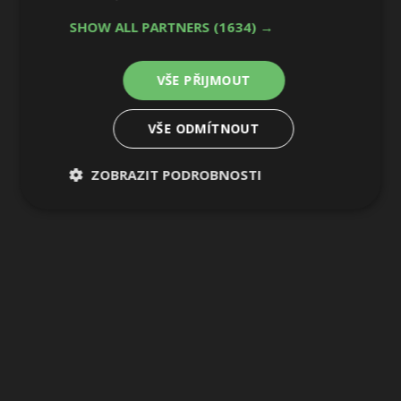
SHOW ALL PARTNERS
(1634) →
VŠE PŘIJMOUT
VŠE ODMÍTNOUT
ZOBRAZIT PODROBNOSTI
Nezbytně
Výkonové
Soubory
nutné
soubory
cílení
soubory
Funkční soubory
Nezařazené
soubory