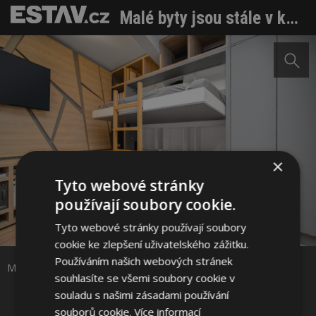
Malé byty jsou stále v kurzu. Jak v nich žít?
×
Tyto webové stránky
používají soubory cookie.
Sdílet na Facebooku
Tyto webové stránky používají soubory
cookie ke zlepšení uživatelského zážitku.
Používáním našich webových stránek
Sdílet na Pinterestu
Malé byty jsou stále v kurzu. Jak v nich žít? Foto: MOODEN flat
souhlasíte se všemi soubory cookie v
souladu s našimi zásadami používání
5 / 9
souborů cookie.
Více informací