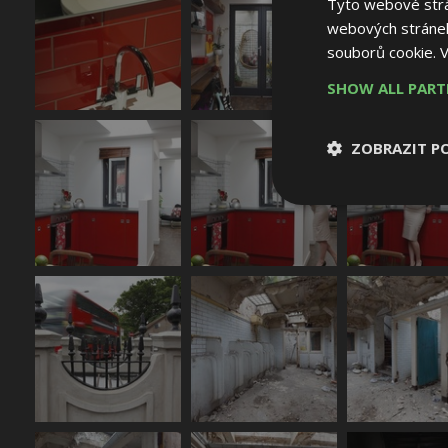
Tyto webové strán
webových stránek
souborů cookie.
V
SHOW ALL PAR
ZOBRAZIT P
Nezbytně nutn
soubory
Nezbytně nutné
Nezbytně nutné soubo
Webové stránky nelz