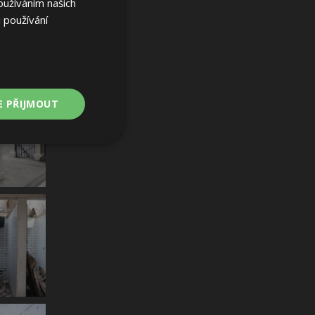
oužíváním našich
 používání
E PŘIJMOUT
Nezařazené
soubory
ařazené soubory
 a správa účtu.