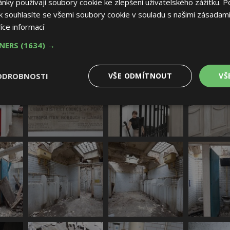
ky používají soubory cookie ke zlepšení uživatelského zážitku. P
 souhlasíte se všemi soubory cookie v souladu s našimi zásadami
íce informací
TNERS
(1634) →
ODROBNOSTI
VŠE ODMÍTNOUT
VŠ
é
Výkonové
Soubory cílení
Funkční soubory
soubory
 soubory
Výkonové soubory
Soubory cílení
Funkční soubory
Nez
ry cookie umožňují základní funkce webových stránek, jako je přihlášení uživatele
e bez nezbytně nutných souborů cookie správně používat.
Provider
/