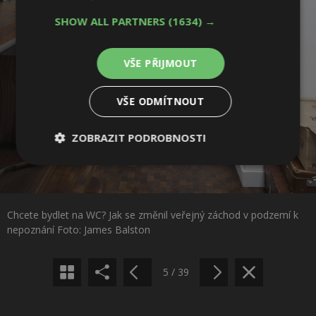
SHOW ALL PARTNERS
(1634) →
VŠE PŘIJMOUT
VŠE ODMÍTNOUT
ZOBRAZIT PODROBNOSTI
Nezbytně
Výkonové
Soubory
nutné
soubory
cílení
Sdílet na Facebooku
soubory
Chcete bydlet na WC? Jak se změnil veřejný záchod v podzemí k
Sdílet na Pinterestu
nepoznání Foto: James Balston
Funkční soubory
Nezařazené
soubory
5 / 39