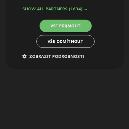
SHOW ALL PARTNERS
(1634) →
VŠE PŘIJMOUT
VŠE ODMÍTNOUT
ZOBRAZIT PODROBNOSTI
Nezbytně
Výkonové
Soubory
nutné
soubory
cílení
soubory
Funkční soubory
Nezařazené
soubory