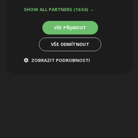
SHOW ALL PARTNERS
(1634) →
VŠE PŘIJMOUT
VŠE ODMÍTNOUT
ZOBRAZIT PODROBNOSTI
Nezbytně
Výkonové
Soubory
nutné
soubory
cílení
soubory
Funkční soubory
Nezařazené
soubory