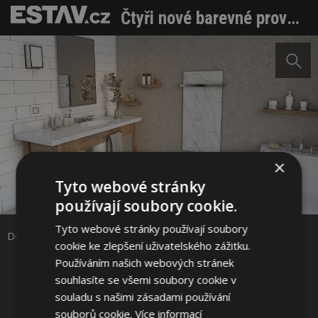
Čtyři nové barevné provedení keramických sálavých panelů ECOSUN CR
×
Tyto webové stránky
Sdílet na Facebooku
používají soubory cookie.
Tyto webové stránky používají soubory
Sdílet na Pinterestu
Dekorativní sálavý panel
cookie ke zlepšení uživatelského zážitku.
Používáním našich webových stránek
1 / 2
souhlasíte se všemi soubory cookie v
souladu s našimi zásadami používání
souborů cookie.
Více informací