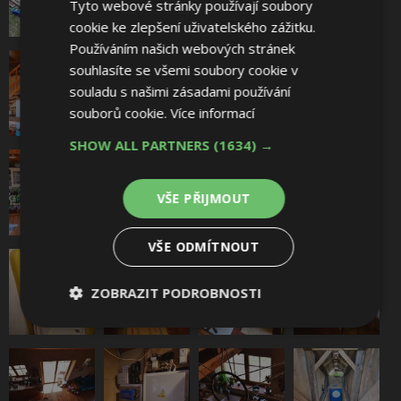
Tyto webové stránky používají soubory
cookie ke zlepšení uživatelského zážitku.
Používáním našich webových stránek
souhlasíte se všemi soubory cookie v
souladu s našimi zásadami používání
souborů cookie.
Více informací
SHOW ALL PARTNERS
(1634) →
VŠE PŘIJMOUT
VŠE ODMÍTNOUT
ZOBRAZIT PODROBNOSTI
Nezbytně
Výkonové
Soubory
nutné
soubory
cílení
soubory