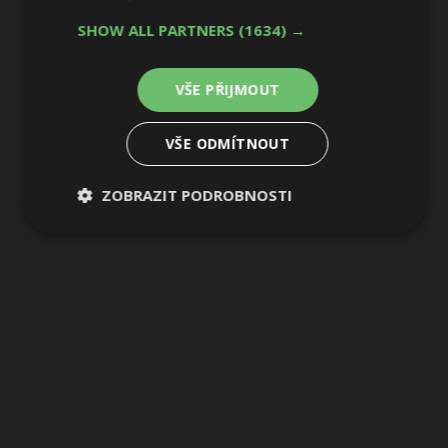
15 / 36
SHOW ALL PARTNERS
(1634) →
VŠE PŘIJMOUT
VŠE ODMÍTNOUT
ZOBRAZIT PODROBNOSTI
Nezbytně
Výkonové
Soubory
nutné
soubory
cílení
soubory
Funkční soubory
Nezařazené
soubory