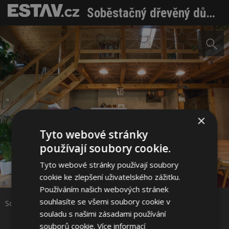
Soběstačný dřevěný dům u Chocně je nezávislý na sítích
×
Tyto webové stránky
používají soubory cookie.
Tyto webové stránky používají soubory
Sdílet na Facebooku
cookie ke zlepšení uživatelského zážitku.
Používáním našich webových stránek
Sdílet na Pinterestu
souhlasíte se všemi soubory cookie v
Soběstačný dům u Chocně ze dřeva je nezávislý na sítích
souladu s našimi zásadami používání
souborů cookie.
Více informací