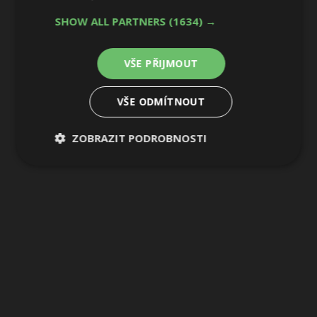
SHOW ALL PARTNERS
(1634) →
VŠE PŘIJMOUT
VŠE ODMÍTNOUT
ZOBRAZIT PODROBNOSTI
Nezbytně
Výkonové
Soubory
nutné
soubory
cílení
soubory
Funkční soubory
Nezařazené
soubory