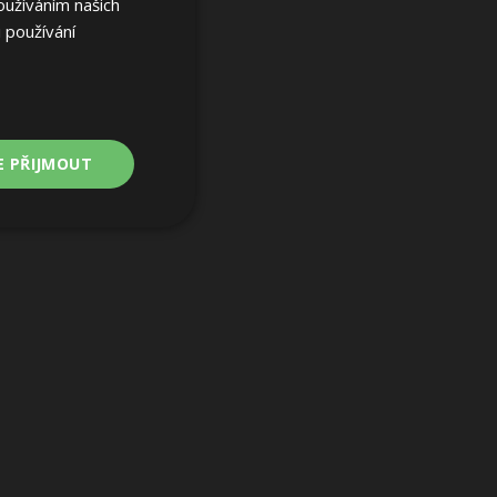
oužíváním našich
 používání
E PŘIJMOUT
Nezařazené
soubory
ařazené soubory
 a správa účtu.