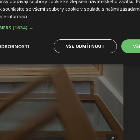
ky používají soubory cookie ke zlepšení uživatelského zážitku. P
 souhlasíte se všemi soubory cookie v souladu s našimi zásadami
íce informací
TNERS
(1634) →
ODROBNOSTI
VŠE ODMÍTNOUT
VŠ
é
Výkonové
Soubory cílení
Funkční soubory
soubory
 soubory
Výkonové soubory
Soubory cílení
Funkční soubory
Nez
ry cookie umožňují základní funkce webových stránek, jako je přihlášení uživatele
e bez nezbytně nutných souborů cookie správně používat.
Provider
/