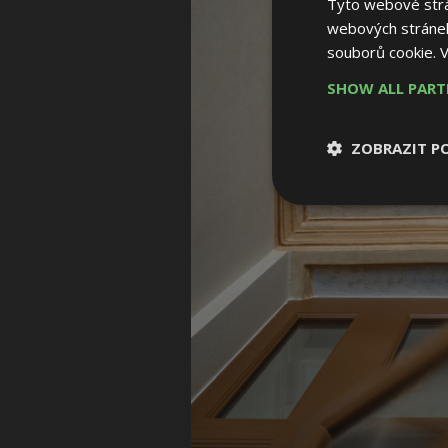
Tyto webové strán
webových stránek
souborů cookie.
V
SHOW ALL PAR
ZOBRAZIT P
Nezbytně nutn
soubory
Nezbytně nutné
Nezbytně nutné soubo
Webové stránky nelz