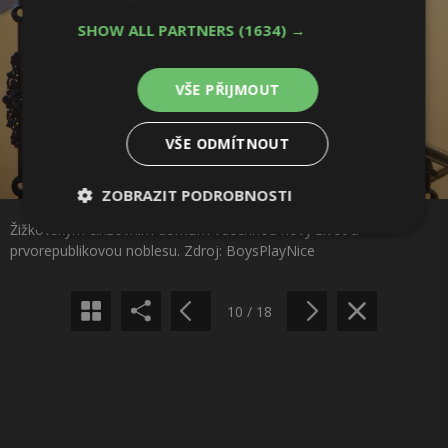
SHOW ALL PARTNERS
(1634) →
VŠE PŘIJMOUT
VŠE ODMÍTNOUT
Sdílet na Facebooku
ZOBRAZIT PODROBNOSTI
Žižkovským činžovním domům vdechnou nový život a
Nezbytně
Výkonové
Soubory
Sdílet na Pinterestu
prvorepublikovou noblesu. Zdroj: BoysPlayNice
nutné
soubory
cílení
soubory
10 / 18
Funkční soubory
Nezařazené
soubory