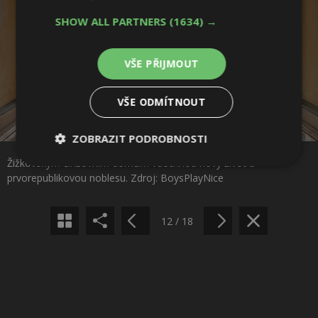
SHOW ALL PARTNERS
(1634) →
VŠE PŘIJMOUT
VŠE ODMÍTNOUT
Sdílet na Facebooku
ZOBRAZIT PODROBNOSTI
Žižkovským činžovním domům vdechnou nový život a
Nezbytně
Výkonové
Soubory
Sdílet na Pinterestu
prvorepublikovou noblesu. Zdroj: BoysPlayNice
nutné
soubory
cílení
soubory
12 / 18
Funkční soubory
Nezařazené
soubory