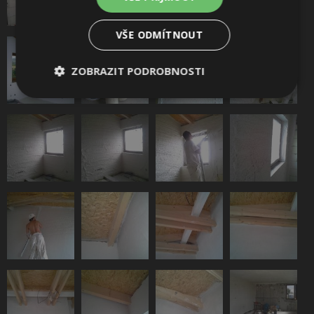
VŠE ODMÍTNOUT
ZOBRAZIT PODROBNOSTI
Nezbytně
Výkonové
Soubory
nutné
soubory
cílení
soubory
Funkční soubory
Nezařazené
soubory
Nezbytně nutné soubory
Výkonové soubory
Soubory cílení
Funkční soubory