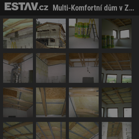
Multi-Komfortní dům v Zahořanech - vnitřní omítky a sádrokartonové konstrukce