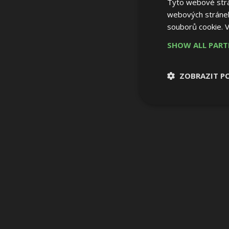
Tyto webové strán
webových stránek
souborů cookie.
V
SHOW ALL PAR
ZOBRAZIT P
Nezbytně nutn
soubory
Nezbytně nutné
Nezbytně nutné soubo
Webové stránky nelz