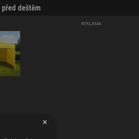
m před deštěm
REKLAMA
×