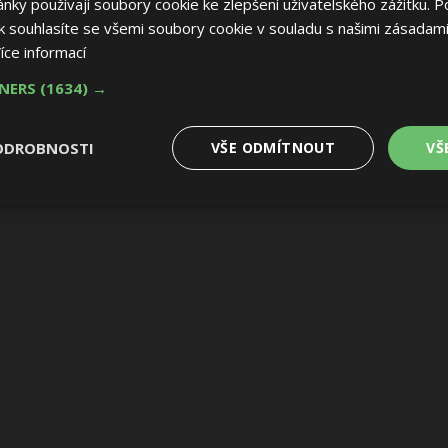
ky používají soubory cookie ke zlepšení uživatelského zážitku. P
 souhlasíte se všemi soubory cookie v souladu s našimi zásadami
íce informací
TNERS
(1634) →
ODROBNOSTI
VŠE ODMÍTNOUT
VŠ
é
Výkonové
Soubory cílení
Funkční soubory
soubory
 soubory
Výkonové soubory
Soubory cílení
Funkční soubory
Nez
ry cookie umožňují základní funkce webových stránek, jako je přihlášení uživatele
e bez nezbytně nutných souborů cookie správně používat.
Provider
/