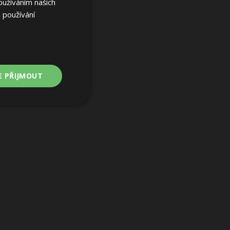
oužíváním našich
 používání
E PŘIJMOUT
Nezařazené
soubory
ařazené soubory
 a správa účtu.