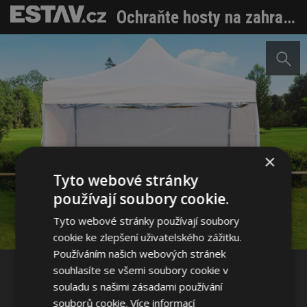
Ochraňte hosty na zahradní párty nejenom před deštěm
×
Tyto webové stránky
Sdílet na Facebooku
používají soubory cookie.
Tyto webové stránky používají soubory
Sdílet na Pinterestu
cookie ke zlepšení uživatelského zážitku.
Používáním našich webových stránek
souhlasíte se všemi soubory cookie v
2 / 6
souladu s našimi zásadami používání
souborů cookie.
Více informací