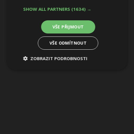
SHOW ALL PARTNERS
(1634) →
VŠE PŘIJMOUT
VŠE ODMÍTNOUT
ZOBRAZIT PODROBNOSTI
Nezbytně
Výkonové
Soubory
nutné
soubory
cílení
soubory
Funkční soubory
Nezařazené
soubory